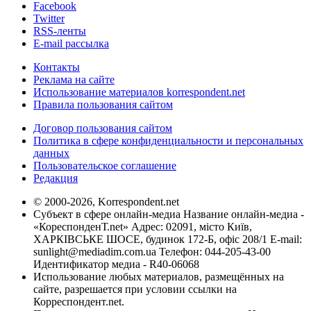
Facebook
Twitter
RSS-ленты
E-mail рассылка
Контакты
Реклама на сайте
Использование материалов korrespondent.net
Правила пользования сайтом
Договор пользования сайтом
Политика в сфере конфиденциальности и персональных
данных
Пользовательское соглашение
Редакция
© 2000-2026, Korrespondent.net
Субъект в сфере онлайн-медиа Название онлайн-медиа -
«КореспонденТ.net» Адрес: 02091, місто Київ,
ХАРКІВСЬКЕ ШОСЕ, будинок 172-Б, офіс 208/1 E-mail:
sunlight@mediadim.com.ua
Телефон: 044-205-43-00
Идентификатор медиа - R40-06068
Использование любых материалов, размещённых на
сайте, разрешается при условии ссылки на
Корреспондент.net.