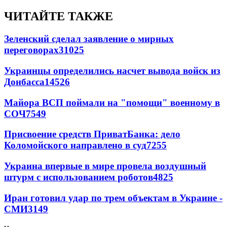
ЧИТАЙТЕ ТАКЖЕ
Зеленский сделал заявление о мирных
переговорах
31025
Украинцы определились насчет вывода войск из
Донбасса
14526
Майора ВСП поймали на "помощи" военному в
СОЧ
7549
Присвоение средств ПриватБанка: дело
Коломойского направлено в суд
7255
Украина впервые в мире провела воздушный
штурм с использованием роботов
4825
Иран готовил удар по трем объектам в Украине -
СМИ
3149