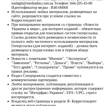
sunlight@mediadim.com.ua
Телефон: 044-205-43-00
Идентификатор медиа - R40-06068
Использование любых материалов, размещённых на
сайте, разрешается при условии ссылки на
Корреспондент.net.
При копировании материалов со страницы «Новости
Украины и мира», для интернет-изданий – обязательна
прямая открытая для поисковых систем гиперссылка.
Ссылка должна быть размещена в независимости от
полного либо частичного использования материалов.
Гиперссылка (для интернет- изданий) – должна быть
размещена в подзаголовке или в первом абзаце
материала.
Новости с пометками "Мнение", "Экспертиза",
"Заявление", "Регионы", "Деньги", "Власть", "Выборы",
"Тест-драйв", "Спецпроекты", "Промо" публикуются на
правах рекламы.
Раздел Спецпроекты создается совместно с
коммерческими партнерами.
Любое копирование, публикация, републикация и
другое распространение информации, которое содержит
ссылку на "Интерфакс-Украина", EPA / UPG, строго
воспрещается.
Владелец веб-страницы в разделе Я- Корреспондент
является автор публикации.