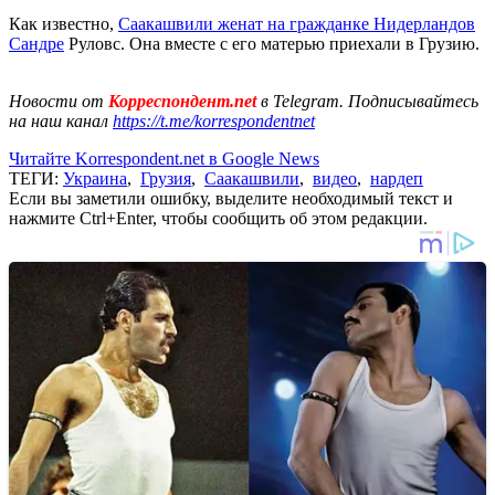
Как известно,
Саакашвили женат на гражданке Нидерландов
Сандре
Руловс. Она вместе с его матерью приехали в Грузию.
Новости от
Корреспондент.net
в Telegram. Подписывайтесь
на наш канал
https://t.me/korrespondentnet
Читайте Korrespondent.net в Google News
ТЕГИ:
Украина
,
Грузия
,
Саакашвили
,
видео
,
нардеп
Если вы заметили ошибку, выделите необходимый текст и
нажмите Ctrl+Enter, чтобы сообщить об этом редакции.