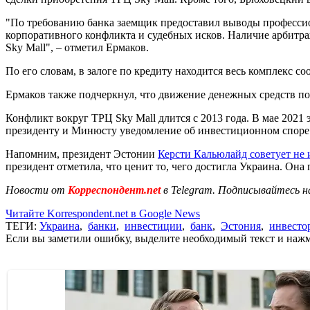
"По требованию банка заемщик предоставил выводы профессионал
корпоративного конфликта и судебных исков. Наличие арбитра
Sky Mall", – отметил Ермаков.
По его словам, в залоге по кредиту находится весь комплекс 
Ермаков также подчеркнул, что движение денежных средств по
Конфликт вокруг ТРЦ Sky Mall длится с 2013 года. В мае 2021 
президенту и Минюсту уведомление об инвестиционном споре с
Напомним, президент Эстонии
Керсти Кальюлайд советует не 
президент отметила, что ценит то, чего достигла Украина. Он
Новости от
Корреспондент.net
в Telegram. Подписывайтесь н
Читайте Korrespondent.net в Google News
ТЕГИ:
Украина
,
банки
,
инвестиции
,
банк
,
Эстония
,
инвесто
Если вы заметили ошибку, выделите необходимый текст и нажми