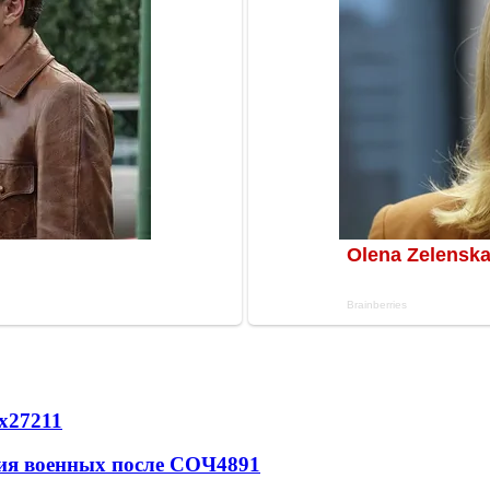
х
27211
ия военных после СОЧ
4891