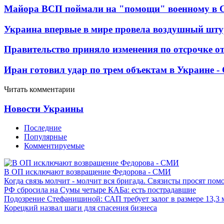
Майора ВСП поймали на "помощи" военному в
Украина впервые в мире провела воздушный шту
Правительство приняло изменения по отсрочке о
Иран готовил удар по трем объектам в Украине 
Читать комментарии
Новости Украины
Последние
Популярные
Комментируемые
В ОП исключают возвращение Федорова - СМИ
Когда связь молчит - молчит вся бригада. Связисты просят по
РФ сбросила на Сумы четыре КАБа: есть пострадавшие
Подозрение Стефанишиной: САП требует залог в размере 13,3 
Корецкий назвал шаги для спасения бизнеса