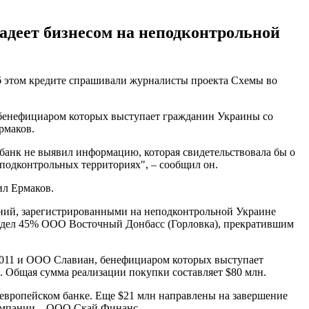
адеет бизнесом на неподконтрольной
об этом кредите спрашивали журналисты проекта Схемы во
, бенефициаром которых выступает гражданин Украины со
рмаков.
анк не выявил информацию, которая свидетельствовала бы о
еподконтрольных территориях", – сообщил он.
ил Ермаков.
аний, зарегистрированными на неподконтрольной Украине
ладел 45% ООО Восточный Донбасс (Горловка), прекратившим
 2011 и ООО Славиан, бенефициаром которых выступает
. Общая сумма реализации покупки составляет $80 млн.
 европейском банке. Еще $21 млн направлены на завершение
 компании – ООО Скай Финанс.