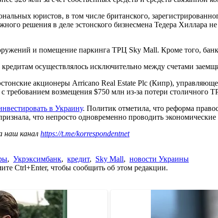
ьных юристов, в том числе британского, зарегистрированного в 
жного решения в деле эстонского бизнесмена Тедера Хиллара не
сооружений и помещение паркинга ТРЦ Sky Mall. Кроме того, бан
 кредитам осуществлялось исключительно между счетами заемщи
эстонские акционеры Arricano Real Estate Plc (Кипр), управляю
 требованием возмещения $750 млн из-за потери столичного ТР
инвестировать в Украину
. Политик отметила, что реформа право
а признала, что непросто одновременно проводить экономические
а наш канал
https://t.me/korrespondentnet
ры
,
Укрэксимбанк
,
кредит
,
Sky Mall
,
новости Украины
те Ctrl+Enter, чтобы сообщить об этом редакции.