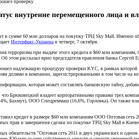
рошел проверку
тус внутренне перемещенного лица и вл
ит в сумме 60 млн долларов на покупку ТРЦ Sky Mall. Именно 
бщает
Интерфакс-Украина
в четверг, 7 октября.
ния терроризма при выдаче этого кредита в $60 млн компаниям
Об этом рассказал врио председателя правления банка Сергей Е
ошел надлежащую процедуру проверки KYC, в рамках которой б
ниям долями в компании, зарегистрированными в том числе на н
информации, которая может составлять банковскую тайну, добав
, что Брюховецкий владеет корпоративными правами трех комп
24%, Бахмут), ООО Спецреммаш (16,6%, Горловка). Он также в
оставил кредит в размере $60 млн компаниям ООО Оптовая сеть
ых прав и завершения сделки по покупке ТРЦ Sky Mall в Киеве
ых обязательств "Оптовая сеть 2011 в двух украинских и одном
внес $20 млн за счет собственных средств и средств связанной