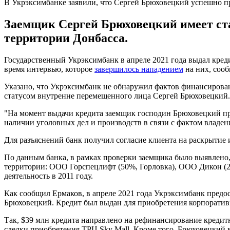
В Укрэксимбанке заявили, что Сергей Брюховецкий успешно п
Заемщик Сергей Брюховецкий имеет ста
территории Донбасса.
Государственный Укрэксимбанк в апреле 2021 года выдал кред
время интервью, которое
завершилось нападением
на них, соо
Указано, что Укрэксимбанк не обнаружил фактов финансирова
статусом внутренне перемещенного лица Сергей Брюховецкий. 
"На момент выдачи кредита заемщик господин Брюховецкий пр
наличии уголовных дел и производств в связи с фактом владе
Для разъяснений банк получил согласие клиента на раскрытие 
По данным банка, в рамках проверки заемщика было выявлено
территории: ООО Горспецлифт (50%, Горловка), ООО Дикон (
деятельность в 2011 году.
Как сообщил Ермаков, в апреле 2021 года Укрэксимбанк пред
Брюховецкий. Кредит был выдан для приобретения корпоративн
Так, $39 млн кредита направлено на рефинансирование кредитн
сделки приобретения ТРЦ Sky Mall. Кроме того, Брюховецкий 