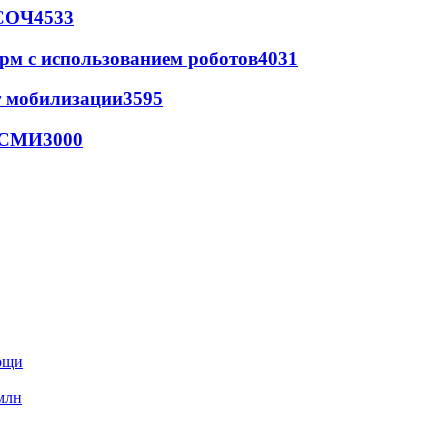
 СОЧ
4533
рм с использованием роботов
4031
т мобилизации
3595
- СМИ
3000
мощи
млн