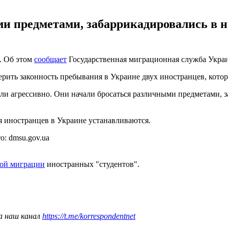
 предметами, забаррикадировались в но
. Об этом
сообщает
Государственная миграционная служба Укра
ерить законность пребывания в Украине двух иностранцев, кото
ли агрессивно. Они начали бросаться различными предметами, з
я иностранцев в Украине устанавливаются.
: dmsu.gov.ua
ной миграции
иностранных "студентов".
а наш канал
https://t.me/korrespondentnet