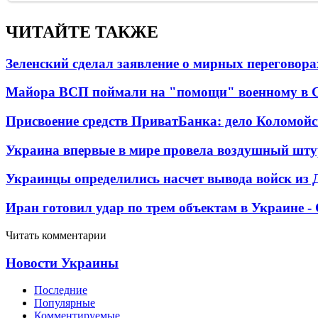
ЧИТАЙТЕ ТАКЖЕ
Зеленский сделал заявление о мирных переговора
Майора ВСП поймали на "помощи" военному в
Присвоение средств ПриватБанка: дело Коломойс
Украина впервые в мире провела воздушный шту
Украинцы определились насчет вывода войск из 
Иран готовил удар по трем объектам в Украине 
Читать комментарии
Новости Украины
Последние
Популярные
Комментируемые