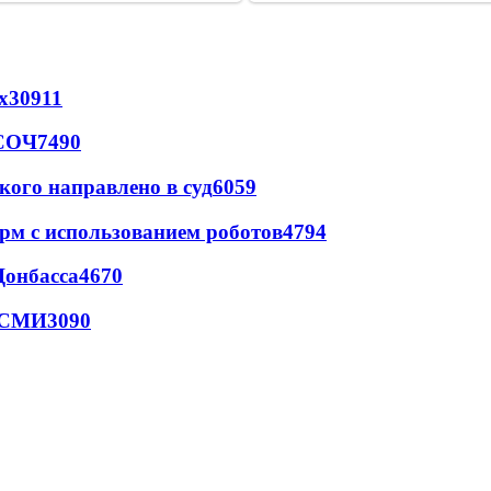
х
30911
 СОЧ
7490
кого направлено в суд
6059
рм с использованием роботов
4794
Донбасса
4670
- СМИ
3090