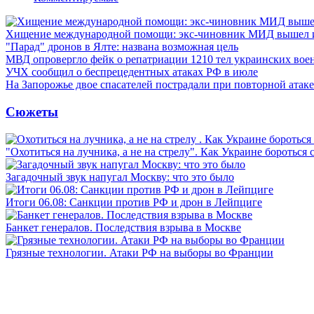
Хищение международной помощи: экс-чиновник МИД вышел
"Парад" дронов в Ялте: названа возможная цель
МВД опровергло фейк о репатриации 1210 тел украинских во
УЧХ сообщил о беспрецедентных атаках РФ в июле
На Запорожье двое спасателей пострадали при повторной атак
Сюжеты
"Охотиться на лучника, а не на стрелу". Как Украине бороться 
Загадочный звук напугал Москву: что это было
Итоги 06.08: Санкции против РФ и дрон в Лейпциге
Банкет генералов. Последствия взрыва в Москве
Грязные технологии. Атаки РФ на выборы во Франции