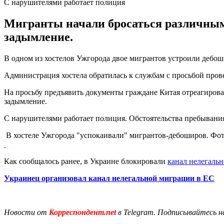
С нарушителями работает полиция
Мигранты начали бросаться различными
задымление.
В одном из хостелов Ужгорода двое мигрантов устроили дебош
Администрация хостела обратилась к службам с просьбой пров
На просьбу предъявить документы граждане Китая отреагирова
задымление.
С нарушителями работает полиция. Обстоятельства пребывани
В хостеле Ужгорода "успокаивали" мигрантов-дебоширов. Фото
Как сообщалось ранее, в Украине блокировали
канал нелегаль
Украинец организовал канал нелегальной миграции в ЕС
Новости от
Корреспондент.net
в Telegram. Подписывайтесь н