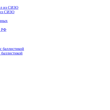
 из СИЗО
енных
е РФ
с баллистикой