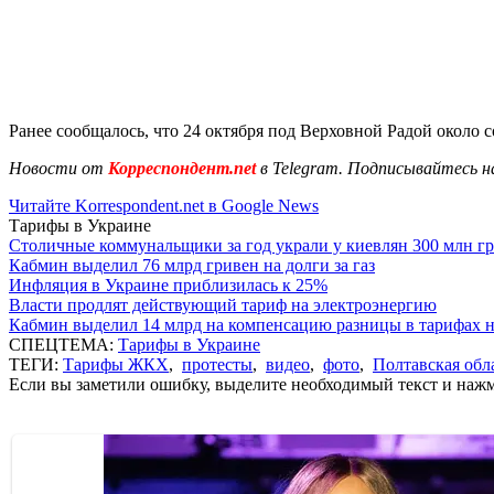
Ранее сообщалось, что 24 октября под Верховной Радой около 
Новости от
Корреспондент.net
в Telegram. Подписывайтесь н
Читайте Korrespondent.net в Google News
Тарифы в Украине
Столичные коммунальщики за год украли у киевлян 300 млн г
Кабмин выделил 76 млрд гривен на долги за газ
Инфляция в Украине приблизилась к 25%
Власти продлят действующий тариф на электроэнергию
Кабмин выделил 14 млрд на компенсацию разницы в тарифах 
СПЕЦТЕМА:
Тарифы в Украине
ТЕГИ:
Тарифы ЖКХ
,
протесты
,
видео
,
фото
,
Полтавская обл
Если вы заметили ошибку, выделите необходимый текст и нажми