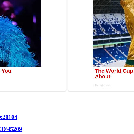
х
28104
 СОЧ
5209