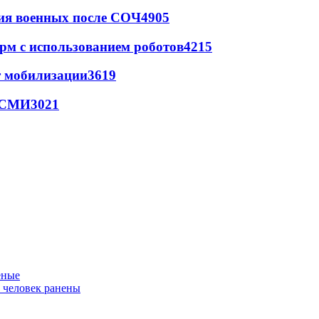
ия военных после СОЧ
4905
рм с использованием роботов
4215
т мобилизации
3619
- СМИ
3021
еные
ь человек ранены