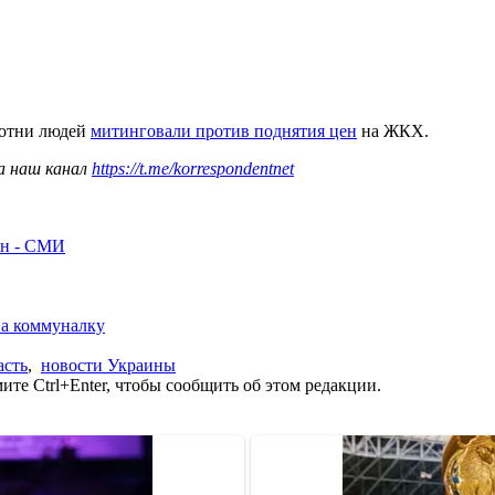
сотни людей
митинговали против поднятия цен
на ЖКХ.
а наш канал
https://t.me/korrespondentnet
рн - СМИ
на коммуналку
асть
,
новости Украины
те Ctrl+Enter, чтобы сообщить об этом редакции.