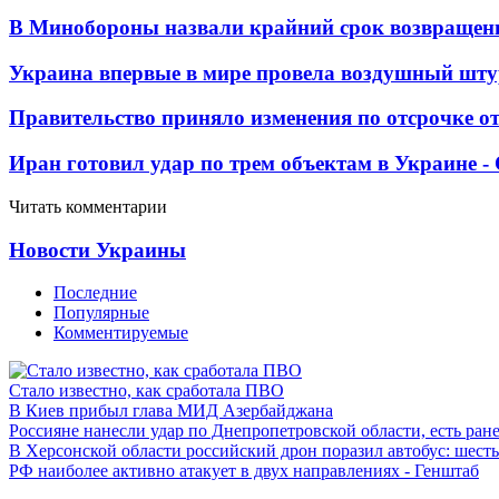
В Минобороны назвали крайний срок возвращен
Украина впервые в мире провела воздушный шту
Правительство приняло изменения по отсрочке о
Иран готовил удар по трем объектам в Украине 
Читать комментарии
Новости Украины
Последние
Популярные
Комментируемые
Стало известно, как сработала ПВО
В Киев прибыл глава МИД Азербайджана
Россияне нанесли удар по Днепропетровской области, есть ран
В Херсонской области российский дрон поразил автобус: шест
РФ наиболее активно атакует в двух направлениях - Генштаб