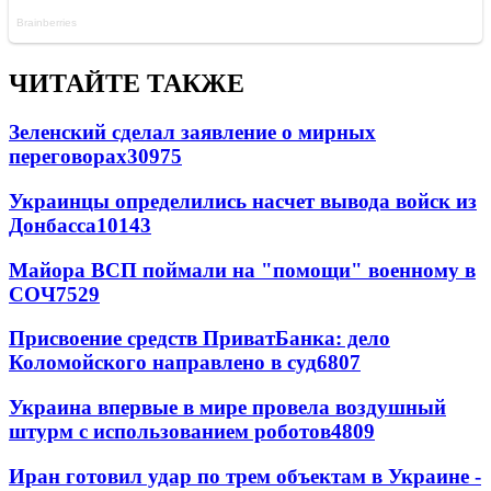
ЧИТАЙТЕ ТАКЖЕ
Зеленский сделал заявление о мирных
переговорах
30975
Украинцы определились насчет вывода войск из
Донбасса
10143
Майора ВСП поймали на "помощи" военному в
СОЧ
7529
Присвоение средств ПриватБанка: дело
Коломойского направлено в суд
6807
Украина впервые в мире провела воздушный
штурм с использованием роботов
4809
Иран готовил удар по трем объектам в Украине -