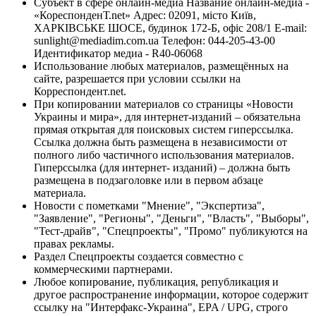
Субъект в сфере онлайн-медиа Название онлайн-медиа -
«КореспонденТ.net» Адрес: 02091, місто Київ,
ХАРКІВСЬКЕ ШОСЕ, будинок 172-Б, офіс 208/1 E-mail:
sunlight@mediadim.com.ua
Телефон: 044-205-43-00
Идентификатор медиа - R40-06068
Использование любых материалов, размещённых на
сайте, разрешается при условии ссылки на
Корреспондент.net.
При копировании материалов со страницы «Новости
Украины и мира», для интернет-изданий – обязательна
прямая открытая для поисковых систем гиперссылка.
Ссылка должна быть размещена в независимости от
полного либо частичного использования материалов.
Гиперссылка (для интернет- изданий) – должна быть
размещена в подзаголовке или в первом абзаце
материала.
Новости с пометками "Мнение", "Экспертиза",
"Заявление", "Регионы", "Деньги", "Власть", "Выборы",
"Тест-драйв", "Спецпроекты", "Промо" публикуются на
правах рекламы.
Раздел Спецпроекты создается совместно с
коммерческими партнерами.
Любое копирование, публикация, републикация и
другое распространение информации, которое содержит
ссылку на "Интерфакс-Украина", EPA / UPG, строго