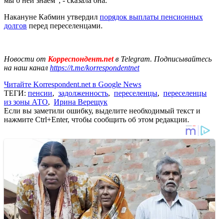
мы о ней знаем", - сказала она.
Накануне Кабмин утвердил
порядок выплаты пенсионных
долгов
перед переселенцами.
Новости от
Корреспондент.net
в Telegram. Подписывайтесь
на наш канал
https://t.me/korrespondentnet
Читайте Korrespondent.net в Google News
ТЕГИ:
пенсии
,
задолженность
,
переселенцы
,
переселенцы
из зоны АТО
,
Ирина Верещук
Если вы заметили ошибку, выделите необходимый текст и
нажмите Ctrl+Enter, чтобы сообщить об этом редакции.