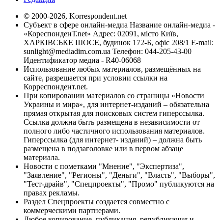
© 2000-2026, Korrespondent.net
Субъект в сфере онлайн-медиа Название онлайн-медиа -
«КореспонденТ.net» Адрес: 02091, місто Київ,
ХАРКІВСЬКЕ ШОСЕ, будинок 172-Б, офіс 208/1 E-mail:
sunlight@mediadim.com.ua
Телефон: 044-205-43-00
Идентификатор медиа - R40-06068
Использование любых материалов, размещённых на
сайте, разрешается при условии ссылки на
Корреспондент.net.
При копировании материалов со страницы «Новости
Украины и мира», для интернет-изданий – обязательна
прямая открытая для поисковых систем гиперссылка.
Ссылка должна быть размещена в независимости от
полного либо частичного использования материалов.
Гиперссылка (для интернет- изданий) – должна быть
размещена в подзаголовке или в первом абзаце
материала.
Новости с пометками "Мнение", "Экспертиза",
"Заявление", "Регионы", "Деньги", "Власть", "Выборы",
"Тест-драйв", "Спецпроекты", "Промо" публикуются на
правах рекламы.
Раздел Спецпроекты создается совместно с
коммерческими партнерами.
Любое копирование, публикация, републикация и