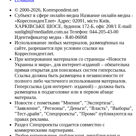
© 2000-2026, Korrespondent.net
Субъект в сфере онлайн-медиа Название онлайн-медиа -
«КореспонденТ.net» Адрес: 02091, місто Київ,
ХАРКІВСЬКЕ ШОСЕ, будинок 172-Б, офіс 208/1 E-mail:
sunlight@mediadim.com.ua
Телефон: 044-205-43-00
Идентификатор медиа - R40-06068
Использование любых материалов, размещённых на
сайте, разрешается при условии ссылки на
Корреспондент.net.
При копировании материалов со страницы «Новости
Украины и мира», для интернет-изданий – обязательна
прямая открытая для поисковых систем гиперссылка.
Ссылка должна быть размещена в независимости от
полного либо частичного использования материалов.
Гиперссылка (для интернет- изданий) – должна быть
размещена в подзаголовке или в первом абзаце
материала.
Новости с пометками "Мнение", "Экспертиза",
"Заявление", "Регионы", "Деньги", "Власть", "Выборы",
"Тест-драйв", "Спецпроекты", "Промо" публикуются на
правах рекламы.
Раздел Спецпроекты создается совместно с
коммерческими партнерами.
Любое копирование, публикация, републикация и