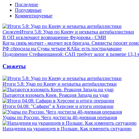
Последние
Популярные
Комментируемые
Сюжет
Итоги 5.8: Удар по Киеву и нехватка антибаллистики
В ОП исключают возвращение Федорова - СМИ
Когда связь молчит - молчит вся бригада. Связисты просят по
РФ сбросила на Сумы четыре КАБа: есть пострадавшие
Подозрение Стефанишиной: САП требует залог в размере 13,3 
Сюжеты
Итоги 5.8: Удар по Киеву и нехватка антибаллистики
Пытаются взломать Киев. Реакция Запада на удар
Итоги 04.08: "Сафари" в Херсоне и итоги операции
Удары по России. Чего достигла 40-дневная операция
Нападения на украинцев в Польше. Как изменить ситуацию