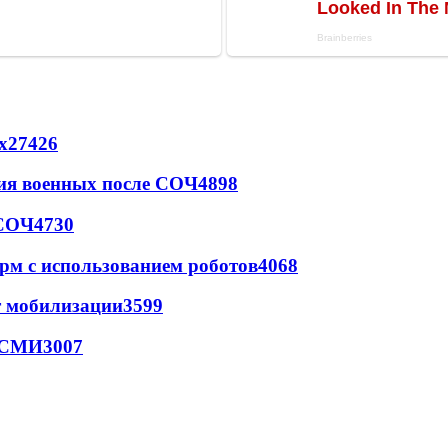
х
27426
ия военных после СОЧ
4898
 СОЧ
4730
рм с использованием роботов
4068
т мобилизации
3599
- СМИ
3007