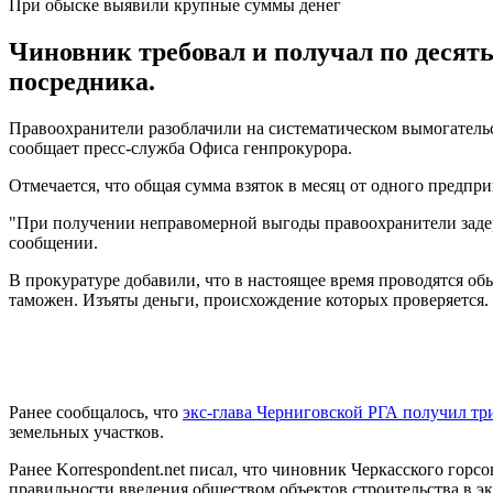
При обыске выявили крупные суммы денег
Чиновник требовал и получал по десят
посредника.
Правоохранители разоблачили на систематическом вымогательс
сообщает пресс-служба Офиса генпрокурора.
Отмечается, что общая сумма взяток в месяц от одного предпр
"При получении неправомерной выгоды правоохранители задерж
сообщении.
В прокуратуре добавили, что в настоящее время проводятся 
таможен. Изъяты деньги, происхождение которых проверяется
Ранее сообщалось, что
экс-глава Черниговской РГА получил три
земельных участков.
Ранее Korrespondent.net писал, что чиновник Черкасского горс
правильности введения обществом объектов строительства в э