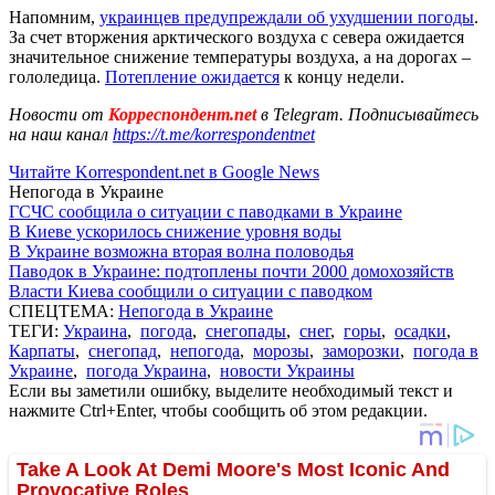
Напомним,
украинцев предупреждали об ухудшении погоды
.
За счет вторжения арктического воздуха с севера ожидается
значительное снижение температуры воздуха, а на дорогах –
гололедица.
Потепление ожидается
к концу недели.
Новости от
Корреспондент.net
в Telegram. Подписывайтесь
на наш канал
https://t.me/korrespondentnet
Читайте Korrespondent.net в Google News
Непогода в Украине
ГСЧС сообщила о ситуации с паводками в Украине
В Киеве ускорилось снижение уровня воды
В Украине возможна вторая волна половодья
Паводок в Украине: подтоплены почти 2000 домохозяйств
Власти Киева сообщили о ситуации с паводком
СПЕЦТЕМА:
Непогода в Украине
ТЕГИ:
Украина
,
погода
,
снегопады
,
снег
,
горы
,
осадки
,
Карпаты
,
снегопад
,
непогода
,
морозы
,
заморозки
,
погода в
Украине
,
погода Украина
,
новости Украины
Если вы заметили ошибку, выделите необходимый текст и
нажмите Ctrl+Enter, чтобы сообщить об этом редакции.