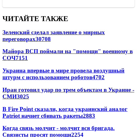
ЧИТАЙТЕ ТАКЖЕ
Зеленский сделал заявление о мирных
переговорах
30708
Майора ВСП поймали на "помощи" военному в
СОЧ
7151
Украина впервые в мире провела воздушный
штурм с использованием роботов
4702
Иран готовил удар по трем объектам в Украине -
СМИ
3025
В Fire Point сказали, когда украинский аналог
Patriot начнет сбивать ракеты
2883
Когда связь молчит - молчит вся бригада.
Связисты просят помощи
2254