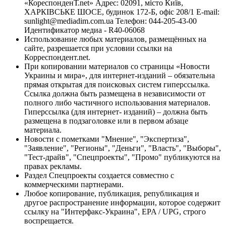
«КореспонденТ.net» Адрес: 02091, місто Київ,
ХАРКІВСЬКЕ ШОСЕ, будинок 172-Б, офіс 208/1 E-mail:
sunlight@mediadim.com.ua
Телефон: 044-205-43-00
Идентификатор медиа - R40-06068
Использование любых материалов, размещённых на
сайте, разрешается при условии ссылки на
Корреспондент.net.
При копировании материалов со страницы «Новости
Украины и мира», для интернет-изданий – обязательна
прямая открытая для поисковых систем гиперссылка.
Ссылка должна быть размещена в независимости от
полного либо частичного использования материалов.
Гиперссылка (для интернет- изданий) – должна быть
размещена в подзаголовке или в первом абзаце
материала.
Новости с пометками "Мнение", "Экспертиза",
"Заявление", "Регионы", "Деньги", "Власть", "Выборы",
"Тест-драйв", "Спецпроекты", "Промо" публикуются на
правах рекламы.
Раздел Спецпроекты создается совместно с
коммерческими партнерами.
Любое копирование, публикация, републикация и
другое распространение информации, которое содержит
ссылку на "Интерфакс-Украина", EPA / UPG, строго
воспрещается.