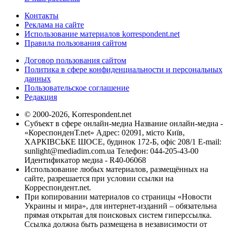
Контакты
Реклама на сайте
Использование материалов korrespondent.net
Правила пользования сайтом
Договор пользования сайтом
Политика в сфере конфиденциальности и персональных
данных
Пользовательское соглашение
Редакция
© 2000-2026, Korrespondent.net
Субъект в сфере онлайн-медиа Название онлайн-медиа -
«КореспонденТ.net» Адрес: 02091, місто Київ,
ХАРКІВСЬКЕ ШОСЕ, будинок 172-Б, офіс 208/1 E-mail:
sunlight@mediadim.com.ua
Телефон: 044-205-43-00
Идентификатор медиа - R40-06068
Использование любых материалов, размещённых на
сайте, разрешается при условии ссылки на
Корреспондент.net.
При копировании материалов со страницы «Новости
Украины и мира», для интернет-изданий – обязательна
прямая открытая для поисковых систем гиперссылка.
Ссылка должна быть размещена в независимости от