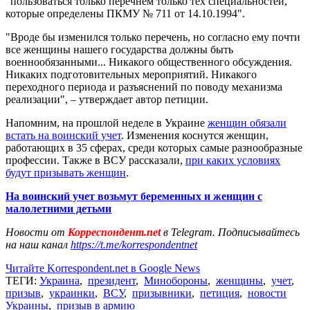
"пользоваться только перечнем только тех специальностей,
которые определены ПКМУ № 711 от 14.10.1994".
"Вроде бы изменился только перечень, но согласно ему почти
все женщины нашего государства должны быть
военнообязанными... Никакого общественного обсуждения.
Никаких подготовительных мероприятий. Никакого
переходного периода и разъяснений по поводу механизма
реализации", – утверждает автор петиции.
Напомним, на прошлой неделе в Украине
женщин обязали
встать на воинский учет
. Изменения коснутся женщин,
работающих в 35 сферах, среди которых самые разнообразные
профессии. Также в ВСУ рассказали,
при каких условиях
будут призывать женщин
.
На воинский учет возьмут беременных и женщин с
малолетними детьми
Новости от
Корреспондент.net
в Telegram. Подписывайтесь
на наш канал
https://t.me/korrespondentnet
Читайте Korrespondent.net в Google News
ТЕГИ:
Украина
,
президент
,
Минобороны
,
женщины
,
учет
,
призыв
,
украинки
,
ВСУ
,
призывники
,
петиция
,
новости
Украины
,
призыв в армию