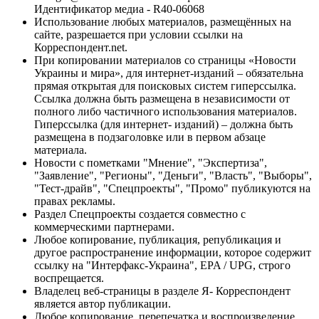
Идентификатор медиа - R40-06068
Использование любых материалов, размещённых на
сайте, разрешается при условии ссылки на
Корреспондент.net.
При копировании материалов со страницы «Новости
Украины и мира», для интернет-изданий – обязательна
прямая открытая для поисковых систем гиперссылка.
Ссылка должна быть размещена в независимости от
полного либо частичного использования материалов.
Гиперссылка (для интернет- изданий) – должна быть
размещена в подзаголовке или в первом абзаце
материала.
Новости с пометками "Мнение", "Экспертиза",
"Заявление", "Регионы", "Деньги", "Власть", "Выборы",
"Тест-драйв", "Спецпроекты", "Промо" публикуются на
правах рекламы.
Раздел Спецпроекты создается совместно с
коммерческими партнерами.
Любое копирование, публикация, републикация и
другое распространение информации, которое содержит
ссылку на "Интерфакс-Украина", EPA / UPG, строго
воспрещается.
Владелец веб-страницы в разделе Я- Корреспондент
является автор публикации.
Любое копирование, перепечатка и воспроизведение