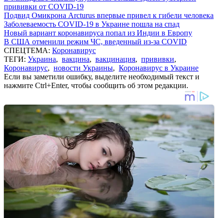
прививки от COVID-19
Подвид Омикрона Arcturus впервые привел к гибели человека
Заболеваемость COVID-19 в Украине пошла на спад
Новый вариант коронавируса попал из Индии в Европу
В США отменили режим ЧС, введенный из-за COVID
СПЕЦТЕМА:
Коронавирус
ТЕГИ:
Украина
,
вакцина
,
вакцинация
,
прививки
,
Коронавирус
,
новости Украины
,
Коронавирус в Украине
Если вы заметили ошибку, выделите необходимый текст и
нажмите Ctrl+Enter, чтобы сообщить об этом редакции.