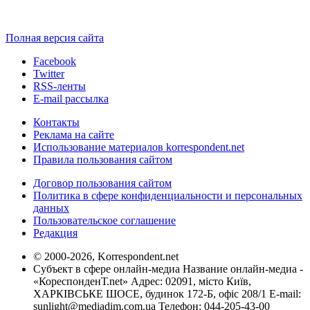
Полная версия сайта
Facebook
Twitter
RSS-ленты
E-mail рассылка
Контакты
Реклама на сайте
Использование материалов korrespondent.net
Правила пользования сайтом
Договор пользования сайтом
Политика в сфере конфиденциальности и персональных
данных
Пользовательское соглашение
Редакция
© 2000-2026, Korrespondent.net
Субъект в сфере онлайн-медиа Название онлайн-медиа -
«КореспонденТ.net» Адрес: 02091, місто Київ,
ХАРКІВСЬКЕ ШОСЕ, будинок 172-Б, офіс 208/1 E-mail:
sunlight@mediadim.com.ua
Телефон: 044-205-43-00