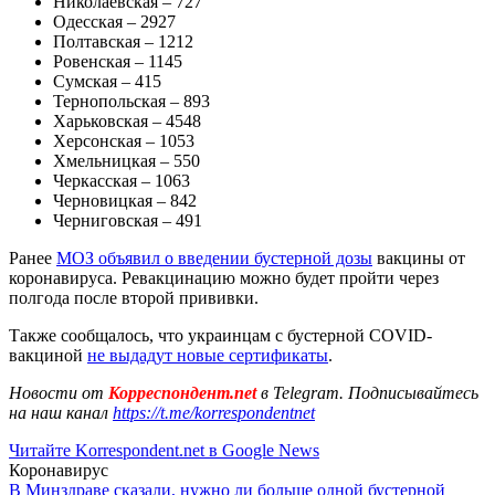
Николаевская – 727
Одесская – 2927
Полтавская – 1212
Ровенская – 1145
Сумская – 415
Тернопольская – 893
Харьковская – 4548
Херсонская – 1053
Хмельницкая – 550
Черкасская – 1063
Черновицкая – 842
Черниговская – 491
Ранее
МОЗ объявил о введении бустерной дозы
вакцины от
коронавируса. Ревакцинацию можно будет пройти через
полгода после второй прививки.
Также сообщалось, что украинцам с бустерной COVID-
вакциной
не выдадут новые сертификаты
.
Новости от
Корреспондент.net
в Telegram. Подписывайтесь
на наш канал
https://t.me/korrespondentnet
Читайте Korrespondent.net в Google News
Коронавирус
В Минздраве сказали, нужно ли больше одной бустерной