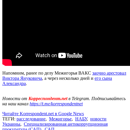
Напомним, ранее по делу Межигорья ВАКС
заочно арестовал
Виктора Януковича
, а через несколько дней и
его сына
Александра
.
Новости от
Корреспондент.net
в Telegram. Подписывайтесь
на наш канал
https://t.me/korrespondentnet
Читайте Korrespondent.net в Google News
ТЕГИ:
расследование
,
Межигорье
,
НАБУ
,
новости
Украины
,
Специализированная антикоррупционная
прокуратура (САП)
,
САП