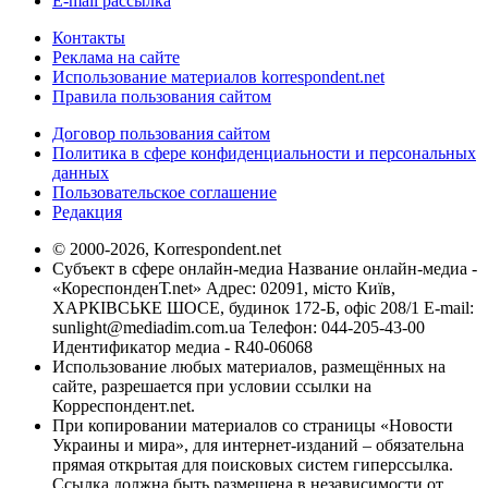
E-mail рассылка
Контакты
Реклама на сайте
Использование материалов korrespondent.net
Правила пользования сайтом
Договор пользования сайтом
Политика в сфере конфиденциальности и персональных
данных
Пользовательское соглашение
Редакция
© 2000-2026, Korrespondent.net
Субъект в сфере онлайн-медиа Название онлайн-медиа -
«КореспонденТ.net» Адрес: 02091, місто Київ,
ХАРКІВСЬКЕ ШОСЕ, будинок 172-Б, офіс 208/1 E-mail:
sunlight@mediadim.com.ua
Телефон: 044-205-43-00
Идентификатор медиа - R40-06068
Использование любых материалов, размещённых на
сайте, разрешается при условии ссылки на
Корреспондент.net.
При копировании материалов со страницы «Новости
Украины и мира», для интернет-изданий – обязательна
прямая открытая для поисковых систем гиперссылка.
Ссылка должна быть размещена в независимости от