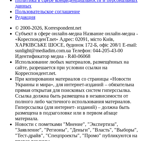
Политика в сфере конфиденциальности и персональных
данных
Пользовательское соглашение
Редакция
© 2000-2026, Korrespondent.net
Субъект в сфере онлайн-медиа Название онлайн-медиа -
«КореспонденТ.net» Адрес: 02091, місто Київ,
ХАРКІВСЬКЕ ШОСЕ, будинок 172-Б, офіс 208/1 E-mail:
sunlight@mediadim.com.ua
Телефон: 044-205-43-00
Идентификатор медиа - R40-06068
Использование любых материалов, размещённых на
сайте, разрешается при условии ссылки на
Корреспондент.net.
При копировании материалов со страницы «Новости
Украины и мира», для интернет-изданий – обязательна
прямая открытая для поисковых систем гиперссылка.
Ссылка должна быть размещена в независимости от
полного либо частичного использования материалов.
Гиперссылка (для интернет- изданий) – должна быть
размещена в подзаголовке или в первом абзаце
материала.
Новости с пометками "Мнение", "Экспертиза",
"Заявление", "Регионы", "Деньги", "Власть", "Выборы",
"Тест-драйв", "Спецпроекты", "Промо" публикуются на