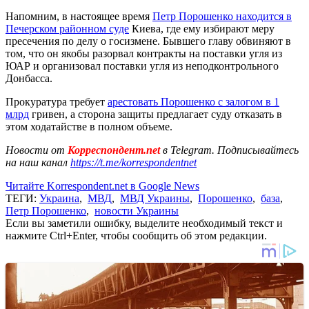
Напомним, в настоящее время
Петр Порошенко находится в
Печерском районном суде
Киева, где ему избирают меру
пресечения по делу о госизмене. Бывшего главу обвиняют в
том, что он якобы разорвал контракты на поставки угля из
ЮАР и организовал поставки угля из неподконтрольного
Донбасса.
Прокуратура требует
арестовать Порошенко с залогом в 1
млрд
гривен, а сторона защиты предлагает суду отказать в
этом ходатайстве в полном объеме.
Новости от
Корреспондент.net
в Telegram. Подписывайтесь
на наш канал
https://t.me/korrespondentnet
Читайте Korrespondent.net в Google News
ТЕГИ:
Украина
,
МВД
,
МВД Украины
,
Порошенко
,
база
,
Петр Порошенко
,
новости Украины
Если вы заметили ошибку, выделите необходимый текст и
нажмите Ctrl+Enter, чтобы сообщить об этом редакции.