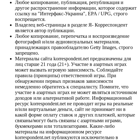
Любое копирование, публикация, републикация и
другое распространение информации, которое содержит
ссылку на "Интерфакс-Украина", EPA / UPG, строго
воспрещается.
Владелец веб-страницы в разделе Я- Корреспондент
является автор публикации.
Любое копирование, перепечатка и воспроизведение
фотографий и/или аудиовизуальных материалов,
принадлежащих правообладателю Getty Images, строго
запрещено.
Материалы сайта korrespondent.net предназначены для
лиц старше 21 года (21+). Участие в азартных играх
может вызвать игровую зависимость. Соблюдайте
правила (принципы) ответственной игры. При
обнаружении первых признаков зависимости
немедленно обратитесь к специалисту. Помните, что
участие в азартных играх не может являться источником
доходов или альтернативой работе. Информационный
ресурс korrespondent.net не проводит игры на реальные
и/или виртуальные деньги, сайт не принимает ни в
какой форме оплату ставок и других платежей, которые
связаны/могут быть связаны с азартными играми,
букмекерами или тотализаторами. Какие-либо
материалы на информационном ресурсе
korrespondent.net публикуются исключительно в