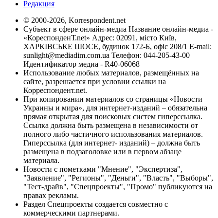
Редакция
© 2000-2026, Korrespondent.net
Субъект в сфере онлайн-медиа Название онлайн-медиа -
«КореспонденТ.net» Адрес: 02091, місто Київ,
ХАРКІВСЬКЕ ШОСЕ, будинок 172-Б, офіс 208/1 E-mail:
sunlight@mediadim.com.ua
Телефон: 044-205-43-00
Идентификатор медиа - R40-06068
Использование любых материалов, размещённых на
сайте, разрешается при условии ссылки на
Корреспондент.net.
При копировании материалов со страницы «Новости
Украины и мира», для интернет-изданий – обязательна
прямая открытая для поисковых систем гиперссылка.
Ссылка должна быть размещена в независимости от
полного либо частичного использования материалов.
Гиперссылка (для интернет- изданий) – должна быть
размещена в подзаголовке или в первом абзаце
материала.
Новости с пометками "Мнение", "Экспертиза",
"Заявление", "Регионы", "Деньги", "Власть", "Выборы",
"Тест-драйв", "Спецпроекты", "Промо" публикуются на
правах рекламы.
Раздел Спецпроекты создается совместно с
коммерческими партнерами.