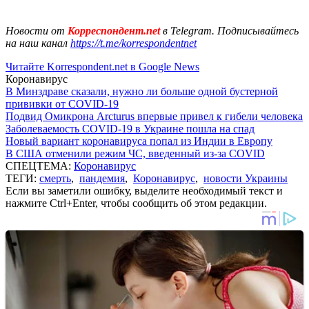
Новости от
Корреспондент.net
в Telegram. Подписывайтесь
на наш канал
https://t.me/korrespondentnet
Читайте Korrespondent.net в Google News
Коронавирус
В Минздраве сказали, нужно ли больше одной бустерной
прививки от COVID-19
Подвид Омикрона Arcturus впервые привел к гибели человека
Заболеваемость COVID-19 в Украине пошла на спад
Новый вариант коронавируса попал из Индии в Европу
В США отменили режим ЧС, введенный из-за COVID
СПЕЦТЕМА:
Коронавирус
ТЕГИ:
смерть
,
пандемия
,
Коронавирус
,
новости Украины
Если вы заметили ошибку, выделите необходимый текст и
нажмите Ctrl+Enter, чтобы сообщить об этом редакции.