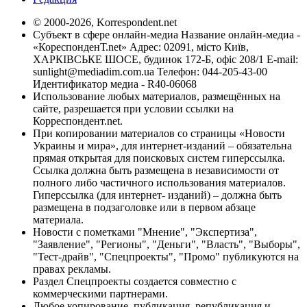
© 2000-2026, Korrespondent.net
Субъект в сфере онлайн-медиа Название онлайн-медиа -
«КореспонденТ.net» Адрес: 02091, місто Київ,
ХАРКІВСЬКЕ ШОСЕ, будинок 172-Б, офіс 208/1 E-mail:
sunlight@mediadim.com.ua
Телефон: 044-205-43-00
Идентификатор медиа - R40-06068
Использование любых материалов, размещённых на
сайте, разрешается при условии ссылки на
Корреспондент.net.
При копировании материалов со страницы «Новости
Украины и мира», для интернет-изданий – обязательна
прямая открытая для поисковых систем гиперссылка.
Ссылка должна быть размещена в независимости от
полного либо частичного использования материалов.
Гиперссылка (для интернет- изданий) – должна быть
размещена в подзаголовке или в первом абзаце
материала.
Новости с пометками "Мнение", "Экспертиза",
"Заявление", "Регионы", "Деньги", "Власть", "Выборы",
"Тест-драйв", "Спецпроекты", "Промо" публикуются на
правах рекламы.
Раздел Спецпроекты создается совместно с
коммерческими партнерами.
Любое копирование, публикация, републикация и