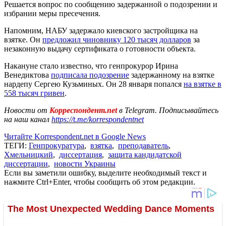
Решается вопрос по сообщению задержанной о подозрении и
избрании меры пресечения.
Напомним, НАБУ задержало киевского застройщика на
взятке. Он
предложил чиновнику 120 тысяч долларов
за
незаконную выдачу сертификата о готовности объекта.
Накануне стало известно, что генпрокурор Ирина
Венедиктова
подписала подозрение
задержанному на взятке
нардепу Сергею Кузьминых. Он 28 января попался
на взятке в
558 тысяч гривен
.
Новости от
Корреспондент.net
в Telegram. Подписывайтесь
на наш канал
https://t.me/korrespondentnet
Читайте Korrespondent.net в Google News
ТЕГИ:
Генпрокуратура
,
взятка
,
преподаватель
,
Хмельницкий
,
диссертация
,
защита кандидатской
диссертации
,
новости Украины
Если вы заметили ошибку, выделите необходимый текст и
нажмите Ctrl+Enter, чтобы сообщить об этом редакции.