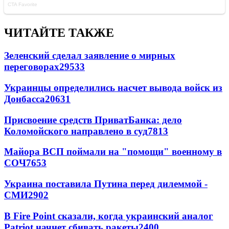
ЧИТАЙТЕ ТАКЖЕ
Зеленский сделал заявление о мирных
переговорах
29533
Украинцы определились насчет вывода войск из
Донбасса
20631
Присвоение средств ПриватБанка: дело
Коломойского направлено в суд
7813
Майора ВСП поймали на "помощи" военному в
СОЧ
7653
Украина поставила Путина перед дилеммой -
СМИ
2902
В Fire Point сказали, когда украинский аналог
Patriot начнет сбивать ракеты
2400