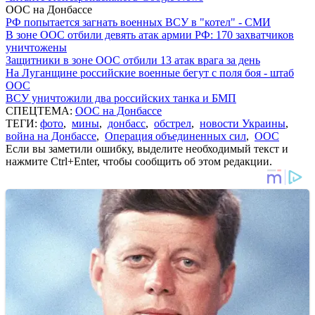
ООС на Донбассе
РФ попытается загнать военных ВСУ в "котел" - СМИ
В зоне ООС отбили девять атак армии РФ: 170 захватчиков
уничтожены
Защитники в зоне ООС отбили 13 атак врага за день
На Луганщине российские военные бегут с поля боя - штаб
ООС
ВСУ уничтожили два российских танка и БМП
СПЕЦТЕМА:
ООС на Донбассе
ТЕГИ:
фото
,
мины
,
донбасс
,
обстрел
,
новости Украины
,
война на Донбассе
,
Операция объединенных сил
,
ООС
Если вы заметили ошибку, выделите необходимый текст и
нажмите Ctrl+Enter, чтобы сообщить об этом редакции.