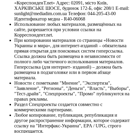
«КореспонденТ.net» Адрес: 02091, місто Київ,
ХАРКІВСЬКЕ ШОСЕ, будинок 172-Б, офіс 208/1 E-mail:
sunlight@mediadim.com.ua
Телефон: 044-205-43-00
Идентификатор медиа - R40-06068
Использование любых материалов, размещённых на
сайте, разрешается при условии ссылки на
Корреспондент.net.
При копировании материалов со страницы «Новости
Украины и мира», для интернет-изданий – обязательна
прямая открытая для поисковых систем гиперссылка.
Ссылка должна быть размещена в независимости от
полного либо частичного использования материалов.
Гиперссылка (для интернет- изданий) – должна быть
размещена в подзаголовке или в первом абзаце
материала.
Новости с пометками "Мнение", "Экспертиза",
"Заявление", "Регионы", "Деньги", "Власть", "Выборы",
"Тест-драйв", "Спецпроекты", "Промо" публикуются на
правах рекламы.
Раздел Спецпроекты создается совместно с
коммерческими партнерами.
Любое копирование, публикация, републикация и
другое распространение информации, которое содержит
ссылку на "Интерфакс-Украина", EPA / UPG, строго
воспрещается.