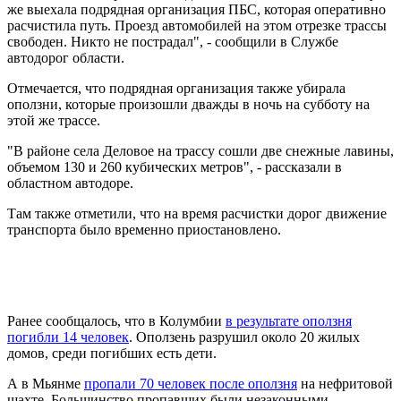
же выехала подрядная организация ПБС, которая оперативно
расчистила путь. Проезд автомобилей на этом отрезке трассы
свободен. Никто не пострадал", - сообщили в Службе
автодорог области.
Отмечается, что подрядная организация также убирала
оползни, которые произошли дважды в ночь на субботу на
этой же трассе.
"В районе села Деловое на трассу сошли две снежные лавины,
объемом 130 и 260 кубических метров", - рассказали в
областном автодоре.
Там также отметили, что на время расчистки дорог движение
транспорта было временно приостановлено.
Ранее сообщалось, что в Колумбии
в результате оползня
погибли 14 человек
. Оползень разрушил около 20 жилых
домов, среди погибших есть дети.
А в Мьянме
пропали 70 человек после оползня
на нефритовой
шахте. Большинство пропавших были незаконными