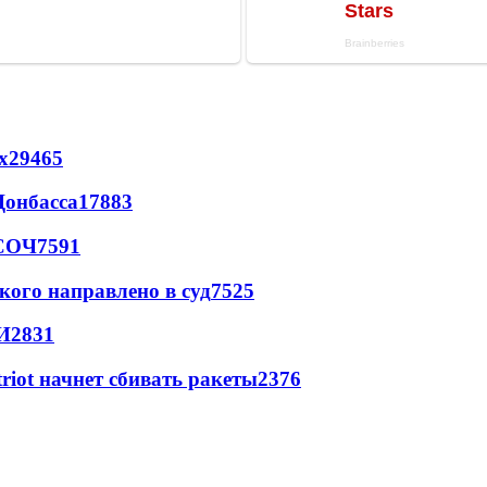
х
29465
Донбасса
17883
 СОЧ
7591
кого направлено в суд
7525
И
2831
triot начнет сбивать ракеты
2376