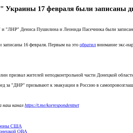
 Украины 17 февраля были записаны дне
 и "ЛНР" Дениса Пушилина и Леонида Пасечника были записаны 
и записаны 16 февраля. Первым на это
обратил
внимание экс-нар
лин призвал жителей неподконтрольной части Донецкой области
лед за "ДНР" призывают к эвакуации в Россию в самопровозгла
а наш канал
https://t.me/korrespondentnet
бороны США
Донецкой ОВА