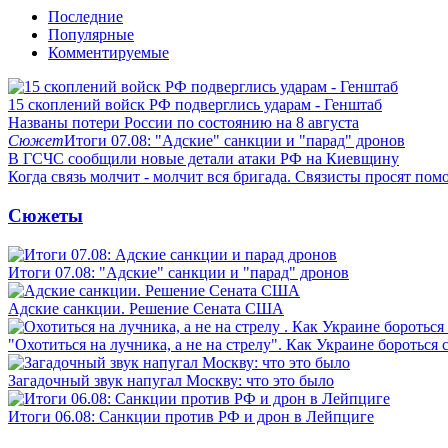
Последние
Популярные
Комментируемые
15 скоплений войск РФ подверглись ударам - Генштаб
Названы потери России по состоянию на 8 августа
Сюжет
Итоги 07.08: "Адские" санкции и "парад" дронов
В ГСЧС сообщили новые детали атаки РФ на Киевщину
Когда связь молчит - молчит вся бригада. Связисты просят по
Сюжеты
Итоги 07.08: "Адские" санкции и "парад" дронов
Адские санкции. Решение Сената США
"Охотиться на лучника, а не на стрелу". Как Украине бороться 
Загадочный звук напугал Москву: что это было
Итоги 06.08: Санкции против РФ и дрон в Лейпциге