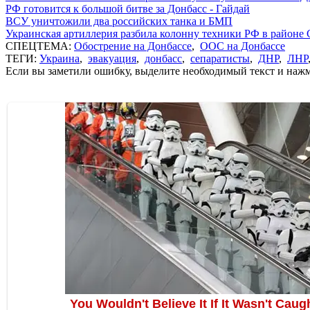
РФ готовится к большой битве за Донбасс - Гайдай
ВСУ уничтожили два российских танка и БМП
Украинская артиллерия разбила колонну техники РФ в районе 
СПЕЦТЕМА:
Обострение на Донбассе
,
ООС на Донбассе
ТЕГИ:
Украина
,
эвакуация
,
донбасс
,
сепаратисты
,
ДНР
,
ЛНР
Если вы заметили ошибку, выделите необходимый текст и нажми