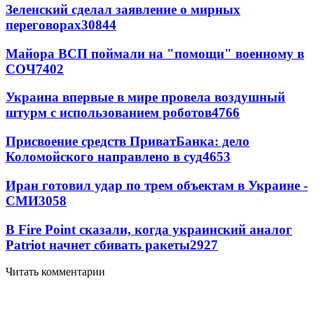
Зеленский сделал заявление о мирных
переговорах
30844
Майора ВСП поймали на "помощи" военному в
СОЧ
7402
Украина впервые в мире провела воздушный
штурм с использованием роботов
4766
Присвоение средств ПриватБанка: дело
Коломойского направлено в суд
4653
Иран готовил удар по трем объектам в Украине -
СМИ
3058
В Fire Point сказали, когда украинский аналог
Patriot начнет сбивать ракеты
2927
Читать комментарии