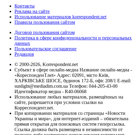
Контакты
Реклама на сайте
Использование материалов korrespondent.net
Правила пользования сайтом
Договор пользования сайтом
Политика в сфере конфиденциальности и персональных
данных
Пользовательское соглашение
Редакция
© 2000-2026, Korrespondent.net
Субъект в сфере онлайн-медиа Название онлайн-медиа -
«КореспонденТ.net» Адрес: 02091, місто Київ,
ХАРКІВСЬКЕ ШОСЕ, будинок 172-Б, офіс 208/1 E-mail:
sunlight@mediadim.com.ua
Телефон: 044-205-43-00
Идентификатор медиа - R40-06068
Использование любых материалов, размещённых на
сайте, разрешается при условии ссылки на
Корреспондент.net.
При копировании материалов со страницы «Новости
Украины и мира», для интернет-изданий – обязательна
прямая открытая для поисковых систем гиперссылка.
Ссылка должна быть размещена в независимости от
полного либо частичного использования материалов.