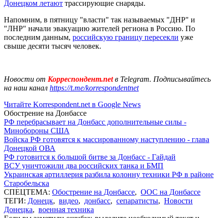
Донецком летают
трассирующие снаряды.
Напомним, в пятницу "власти" так называемых "ДНР" и
"ЛНР" начали эвакуацию жителей региона в Россию. По
последним данным,
российскую границу пересекли
уже
свыше десяти тысяч человек.
Новости от
Корреспондент.net
в Telegram. Подписывайтесь
на наш канал
https://t.me/korrespondentnet
Читайте Korrespondent.net в Google News
Обострение на Донбассе
РФ перебрасывает на Донбасс дополнительные силы -
Минобороны США
Войска РФ готовятся к массированному наступлению - глава
Донецкой ОВА
РФ готовится к большой битве за Донбасс - Гайдай
ВСУ уничтожили два российских танка и БМП
Украинская артиллерия разбила колонну техники РФ в районе
Старобельска
СПЕЦТЕМА:
Обострение на Донбассе
,
ООС на Донбассе
ТЕГИ:
Донецк
,
видео
,
донбасс
,
сепаратисты
,
Новости
Донецка
,
военная техника