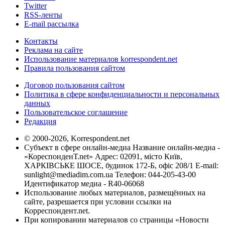
Twitter
RSS-ленты
E-mail рассылка
Контакты
Реклама на сайте
Использование материалов korrespondent.net
Правила пользования сайтом
Договор пользования сайтом
Политика в сфере конфиденциальности и персональных
данных
Пользовательское соглашение
Редакция
© 2000-2026, Korrespondent.net
Субъект в сфере онлайн-медиа Название онлайн-медиа -
«КореспонденТ.net» Адрес: 02091, місто Київ,
ХАРКІВСЬКЕ ШОСЕ, будинок 172-Б, офіс 208/1 E-mail:
sunlight@mediadim.com.ua
Телефон: 044-205-43-00
Идентификатор медиа - R40-06068
Использование любых материалов, размещённых на
сайте, разрешается при условии ссылки на
Корреспондент.net.
При копировании материалов со страницы «Новости