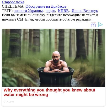
Старобельска
СПЕЦТЕМА:
Обострение на Донбассе
ТЕГИ:
новости Украины
,
ордло
,
КПВВ
,
Ирина Верещук
Если вы заметили ошибку, выделите необходимый текст и
нажмите Ctrl+Enter, чтобы сообщить об этом редакции.