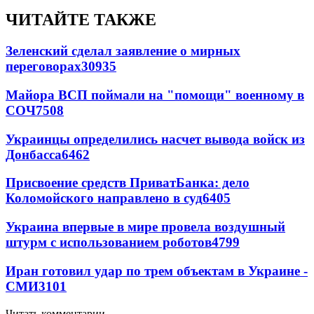
ЧИТАЙТЕ ТАКЖЕ
Зеленский сделал заявление о мирных
переговорах
30935
Майора ВСП поймали на "помощи" военному в
СОЧ
7508
Украинцы определились насчет вывода войск из
Донбасса
6462
Присвоение средств ПриватБанка: дело
Коломойского направлено в суд
6405
Украина впервые в мире провела воздушный
штурм с использованием роботов
4799
Иран готовил удар по трем объектам в Украине -
СМИ
3101
Читать комментарии