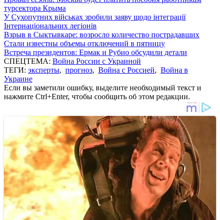
турсектора Крыма
У Сухопутних військах зробили заяву щодо інтеграції
Інтернаціональних легіонів
Взрыв в Сыктывкаре: возросло количество пострадавших
Стали известны объемы отключений в пятницу
Встреча президентов: Ермак и Рубио обсудили детали
СПЕЦТЕМА:
Война России с Украиной
ТЕГИ:
эксперты
,
прогноз
,
Война с Россией
,
Война в
Украине
Если вы заметили ошибку, выделите необходимый текст и
нажмите Ctrl+Enter, чтобы сообщить об этом редакции.