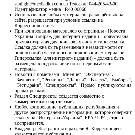
sunlight@mediadim.com.ua
Телефон: 044-205-43-00
Идентификатор медиа - R40-06068
Использование любых материалов, размещённых на
сайте, разрешается при условии ссылки на
Корреспондент.net.
При копировании материалов со страницы «Новости
Украины и мира», для интернет-изданий – обязательна
прямая открытая для поисковых систем гиперссылка.
Ссылка должна быть размещена в независимости от
полного либо частичного использования материалов.
Гиперссылка (для интернет- изданий) – должна быть
размещена в подзаголовке или в первом абзаце
материала.
Новости с пометками "Мнение", "Экспертиза",
"Заявление", "Регионы", "Деньги", "Власть", "Выборы",
"Тест-драйв", "Спецпроекты", "Промо" публикуются на
правах рекламы.
Раздел Спецпроекты создается совместно с
коммерческими партнерами.
Любое копирование, публикация, републикация и
другое распространение информации, которое содержит
ссылку на "Интерфакс-Украина", EPA / UPG, строго
воспрещается.
Владелец веб-страницы в разделе Я- Корреспондент
является автор публикации.