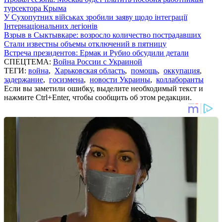
турсектора Крыма
У Сухопутних військах зробили заяву щодо інтеграції
Інтернаціональних легіонів
Взрыв в Сыктывкаре: возросло количество пострадавших
Стали известны объемы отключений в пятницу
Встреча президентов: Ермак и Рубио обсудили детали
СПЕЦТЕМА:
Война России с Украиной
ТЕГИ:
война
,
Харьковская область
,
помощь
,
оккупация
,
задержание
,
госизмена
,
новости Украины
,
коллаборанты
Если вы заметили ошибку, выделите необходимый текст и
нажмите Ctrl+Enter, чтобы сообщить об этом редакции.