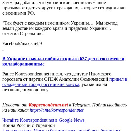
Заммэра добавил, что украинские военнослужащие
призывают сдаться других гражданах, которые сотрудничали
с военными РФ.
"Так будет с каждым изменником Украины… Мы из-под
земли достанем каждого врага и предателя Украины", -
отметил Стрельник.
Facebook/max.strel.9
В Украине с начала войны открыто 637 дел о госизмене и
коллаборационизме
Ранее Korrespondent.net писал, что депутат Изюмского
горсовета от партии ОПЗЖ Анатолий Фомичевский
привел в
осажденный город российские войска
, указав им на
незащищенную дорогу.
Новости от
Корреспондент.net
в Telegram. Подписывайтесь
на наш канал
https://t.me/korrespondentnet
Читайте Korrespondent.net в Google News
Война России с Украиной
Провал сезона: Москва будет платить пособия работникам