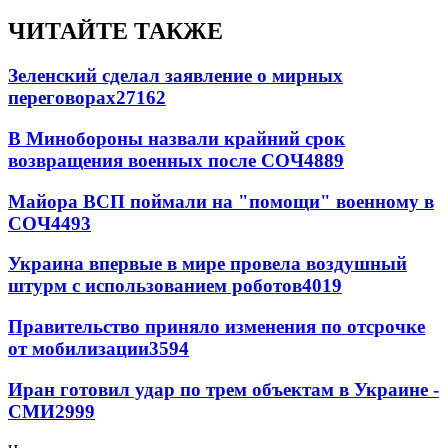
ЧИТАЙТЕ ТАКЖЕ
Зеленский сделал заявление о мирных
переговорах
27162
В Минобороны назвали крайний срок
возвращения военных после СОЧ
4889
Майора ВСП поймали на "помощи" военному в
СОЧ
4493
Украина впервые в мире провела воздушный
штурм с использованием роботов
4019
Правительство приняло изменения по отсрочке
от мобилизации
3594
Иран готовил удар по трем объектам в Украине -
СМИ
2999