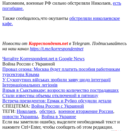
Напомним, военные РФ сильно обстреляли Николаев,
есть
погибшие.
Также сообщалось,что окупанты
обстреляли николаевское
кафе.
Новости от
Корреспондент.net
в Telegram. Подписывайтесь
на наш канал
https://t.me/korrespondentnet
Читайте Korrespondent.net в Google News
Война России с Украиной
Провал сезона: Москва будет платить пособия работникам
турсектора Крыма
У Сухопутних військах зробили заяву щодо інтеграції
Інтернаціональних легіонів
Взрыв в Сыктывкаре: возросло количество пострадавших
Стали известны объемы отключений в пятницу
Встреча президентов: Ермак и Рубио обсудили детали
СПЕЦТЕМА:
Война России с Украиной
ТЕГИ:
Николаев
,
обстрел
,
военное вторжение России
,
новости Украины
,
Война в Украине
Если вы заметили ошибку, выделите необходимый текст и
нажмите Ctrl+Enter, чтобы сообщить об этом редакции.