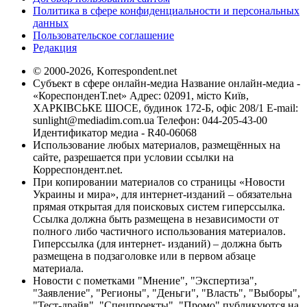
Политика в сфере конфиденциальности и персональных
данных
Пользовательское соглашение
Редакция
© 2000-2026, Korrespondent.net
Субъект в сфере онлайн-медиа Название онлайн-медиа -
«КореспонденТ.net» Адрес: 02091, місто Київ,
ХАРКІВСЬКЕ ШОСЕ, будинок 172-Б, офіс 208/1 E-mail:
sunlight@mediadim.com.ua
Телефон: 044-205-43-00
Идентификатор медиа - R40-06068
Использование любых материалов, размещённых на
сайте, разрешается при условии ссылки на
Корреспондент.net.
При копировании материалов со страницы «Новости
Украины и мира», для интернет-изданий – обязательна
прямая открытая для поисковых систем гиперссылка.
Ссылка должна быть размещена в независимости от
полного либо частичного использования материалов.
Гиперссылка (для интернет- изданий) – должна быть
размещена в подзаголовке или в первом абзаце
материала.
Новости с пометками "Мнение", "Экспертиза",
"Заявление", "Регионы", "Деньги", "Власть", "Выборы",
"Тест-драйв", "Спецпроекты", "Промо" публикуются на