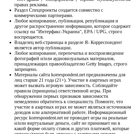
правах рекламы.
Раздел Спецпроекты создается совместно с
коммерческими партнерами.
Любое копирование, публикация, републикация и
другое распространение информации, которое содержит
ссылку на "Интерфакс-Украина", EPA / UPG, строго
воспрещается.
Владелец веб-страницы в разделе Я- Корреспондент
является автор публикации.
Любое копирование, перепечатка и воспроизведение
фотографий и/или аудиовизуальных материалов,
принадлежащих правообладателю Getty Images, строго
запрещено.
Материалы сайта korrespondent.net предназначены для
лиц старше 21 года (21+). Участие в азартных играх
может вызвать игровую зависимость. Соблюдайте
правила (принципы) ответственной игры. При
обнаружении первых признаков зависимости
немедленно обратитесь к специалисту. Помните, что
участие в азартных играх не может являться источником
доходов или альтернативой работе. Информационный
ресурс korrespondent.net не проводит игры на реальные
и/или виртуальные деньги, сайт не принимает ни в
какой форме оплату ставок и других платежей, которые
связаны/могут быть связаны с азартными играми,