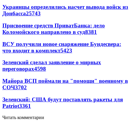
Украинцы определились насчет вывода войск из
Донбасса
25743
Присвоение средств ПриватБанка: дело
Коломойского направлено в суд
8381
ВСУ получили новое снаряжение Бундесвера:
что входит в комплект
5423
Зеленский сделал заявление о мирных
переговорах
4598
Майора ВСП поймали на "помощи" военному в
СОЧ
3702
Зеленский: США будут поставлять ракеты для
Patriot
3361
Читать комментарии