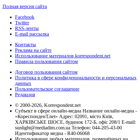
Полная версия сайта
Facebook
Twitter
RSS-ленты
E-mail рассылка
Контакты
Реклама на сайте
Использование материалов korrespondent.net
Правила пользования сайтом
Договор пользования сайтом
Политика в сфере конфиденциальности и персональных
данных
Пользовательское соглашение
Редакция
© 2000-2026, Korrespondent.net
Субъект в сфере онлайн-медиа Название онлайн-медиа -
«КореспонденТ.net» Адрес: 02091, місто Київ,
ХАРКІВСЬКЕ ШОСЕ, будинок 172-Б, офіс 208/1 E-mail:
sunlight@mediadim.com.ua
Телефон: 044-205-43-00
Идентификатор медиа - R40-06068
Использование любых материалов, размещённых на