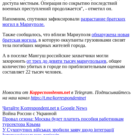
доступа местным. Операция по сокрытию последствий
военных преступлений продолжается", - отметил он.
Напомним, спутники зафиксировали
разрастание братских
могил в Мариуполе.
Также сообщалось, что вблизи Мариуполя
обнаружена новая
братская могила
, в которую оккупанты грузовиками свозят
тела погибших мирных жителей города.
А в поселке Мангуш российские захватчики могли
захоронить
от трех до девяти тысяч мариупольцев
, общее
количество убитых в городе по приблизительным оценкам
составляет 22 тысяч человек.
Новости от
Корреспондент.net
в Telegram. Подписывайтесь
на наш канал
https://t.me/korrespondentnet
Читайте Korrespondent.net в Google News
Война России с Украиной
Провал сезона: Москва будет платить пособия работникам
турсектора Крыма
У Сухопутних військах зробили заяву щодо інтеграції