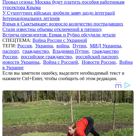
Провал сезона: Москва будет платить пособия работникам
турсектора Крыма
У Сухопутних військах зробили заяву щодо інтеграції
Інтернаціональних легіонів
Взрыв в Сыктывкаре: возросло количество пострадавших
Стали известны объемы отключений в пятницу
Встреча президентов: Ермак и Рубио обсудили детали
СПЕЦТЕМА:
Война России с Украиной
ТЕГИ:
Россия
,
Украина
,
война
,
Путин
,
МИД Украины
,
паспорт
,
гражданство
,
Владимир Путин
,
гражданство
России
,
российское гражданство
,
российский паспорт
,
новости Украины
,
Война с Россией
,
Новости России
,
Война
в Украине
Если вы заметили ошибку, выделите необходимый текст и
нажмите Ctrl+Enter, чтобы сообщить об этом редакции.