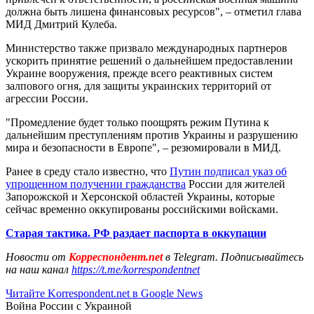
должна быть лишена финансовых ресурсов", – отметил глава
МИД Дмитрий Кулеба.
Министерство также призвало международных партнеров
ускорить принятие решений о дальнейшем предоставлении
Украине вооружения, прежде всего реактивных систем
залпового огня, для защиты украинских территорий от
агрессии России.
"Промедление будет только поощрять режим Путина к
дальнейшим преступлениям против Украины и разрушению
мира и безопасности в Европе", – резюмировали в МИД.
Ранее в среду стало известно, что
Путин подписал указ об
упрощенном получении гражданства
России для жителей
Запорожской и Херсонской областей Украины, которые
сейчас временно оккупированы российскими войсками.
Старая тактика. РФ раздает паспорта в оккупации
Новости от
Корреспондент.net
в Telegram. Подписывайтесь
на наш канал
https://t.me/korrespondentnet
Читайте Korrespondent.net в Google News
Война России с Украиной