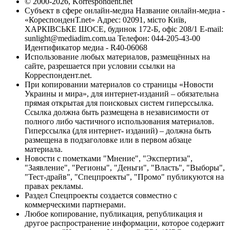
© 2000-2026, Korrespondent.net
Субъект в сфере онлайн-медиа Название онлайн-медиа -
«КореспонденТ.net» Адрес: 02091, місто Київ,
ХАРКІВСЬКЕ ШОСЕ, будинок 172-Б, офіс 208/1 E-mail:
sunlight@mediadim.com.ua
Телефон: 044-205-43-00
Идентификатор медиа - R40-06068
Использование любых материалов, размещённых на
сайте, разрешается при условии ссылки на
Корреспондент.net.
При копировании материалов со страницы «Новости
Украины и мира», для интернет-изданий – обязательна
прямая открытая для поисковых систем гиперссылка.
Ссылка должна быть размещена в независимости от
полного либо частичного использования материалов.
Гиперссылка (для интернет- изданий) – должна быть
размещена в подзаголовке или в первом абзаце
материала.
Новости с пометками "Мнение", "Экспертиза",
"Заявление", "Регионы", "Деньги", "Власть", "Выборы",
"Тест-драйв", "Спецпроекты", "Промо" публикуются на
правах рекламы.
Раздел Спецпроекты создается совместно с
коммерческими партнерами.
Любое копирование, публикация, републикация и
другое распространение информации, которое содержит