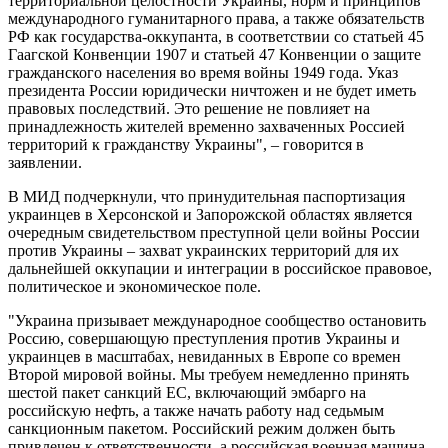
территориальной целостности Украины, норм и принципов
международного гуманитарного права, а также обязательств
РФ как государства-оккупанта, в соответствии со статьей 45
Гаагской Конвенции 1907 и статьей 47 Конвенции о защите
гражданского населения во время войны 1949 года. Указ
президента России юридически ничтожен и не будет иметь
правовых последствий. Это решение не повлияет на
принадлежность жителей временно захваченных Россией
территорий к гражданству Украины", – говорится в
заявлении.
В МИД подчеркнули, что принудительная паспортизация
украинцев в Херсонской и Запорожской областях является
очередным свидетельством преступной цели войны России
против Украины – захват украинских территорий для их
дальнейшей оккупации и интеграции в российское правовое,
политическое и экономическое поле.
"Украина призывает международное сообщество остановить
Россию, совершающую преступления против Украины и
украинцев в масштабах, невиданных в Европе со времен
Второй мировой войны. Мы требуем немедленно принять
шестой пакет санкций ЕС, включающий эмбарго на
российскую нефть, а также начать работу над седьмым
санкционным пакетом. Российский режим должен быть
привлечен к ответственности, а российская военная машина