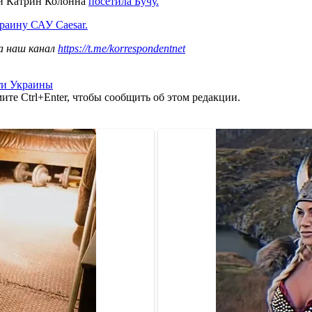
ии Катрин Колонна
посетила Бучу.
раину САУ Caesar.
а наш канал
https://t.me/korrespondentnet
ти Украины
те Ctrl+Enter, чтобы сообщить об этом редакции.