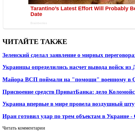
ЧИТАЙТЕ ТАКЖЕ
Зеленский сделал заявление о мирных переговора
Украинцы определились насчет вывода войск из 
Майора ВСП поймали на "помощи" военному в
Присвоение средств ПриватБанка: дело Коломойс
Украина впервые в мире провела воздушный шту
Иран готовил удар по трем объектам в Украине 
Читать комментарии