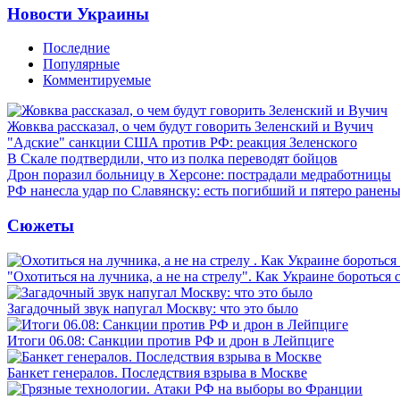
Новости Украины
Последние
Популярные
Комментируемые
Жовква рассказал, о чем будут говорить Зеленский и Вучич
"Адские" санкции США против РФ: реакция Зеленского
В Скале подтвердили, что из полка переводят бойцов
Дрон поразил больницу в Херсоне: пострадали медработницы
РФ нанесла удар по Славянску: есть погибший и пятеро ранен
Сюжеты
"Охотиться на лучника, а не на стрелу". Как Украине бороться 
Загадочный звук напугал Москву: что это было
Итоги 06.08: Санкции против РФ и дрон в Лейпциге
Банкет генералов. Последствия взрыва в Москве