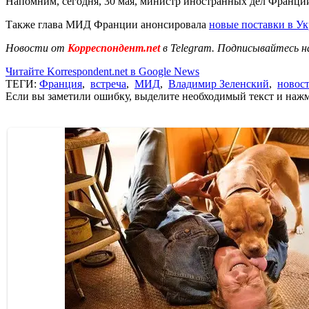
Напомним, сегодня, 30 мая, министр иностранных дел Франц
Также глава МИД Франции анонсировала
новые поставки в Ук
Новости от
Корреспондент.net
в Telegram. Подписывайтесь н
Читайте Korrespondent.net в Google News
ТЕГИ:
Франция
,
встреча
,
МИД
,
Владимир Зеленский
,
новос
Если вы заметили ошибку, выделите необходимый текст и нажми