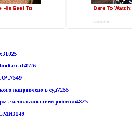
х
31025
Донбасса
14526
 СОЧ
7549
кого направлено в суд
7255
рм с использованием роботов
4825
- СМИ
3149