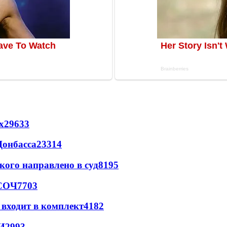
х
29633
Донбасса
23314
кого направлено в суд
8195
 СОЧ
7703
 входит в комплект
4182
И
2993