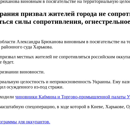
 Брюханова виновным в посягательстве на территориальную цел
брания призвал жителей города не сопро
ваться силы сопротивления, огнестрельн
 области Александра Брюханова виновным в посягательстве на 
районного суда Харькова.
призвал местных жителей не сопротивляться российским оккупан
 будет.
ризнании виновности.
риальную целостность и неприкосновенность Украины. Ему назна
дил осужденного из-под стражи.
входили
чиновники Кабмина и Торгово-промышленной палаты У
масштабную спецоперацию, в ходе которой в Киеве, Харькове, О
ограммы для оккупантов.