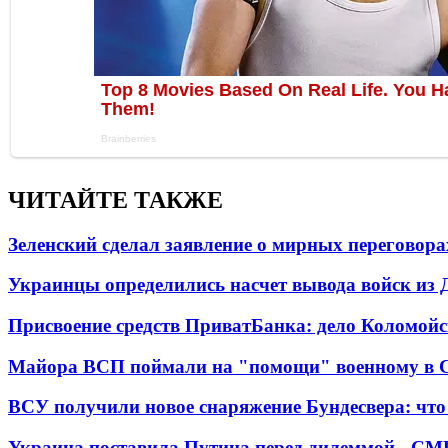
ЧИТАЙТЕ ТАКЖЕ
Зеленский сделал заявление о мирных переговора
Украинцы определились насчет вывода войск из 
Присвоение средств ПриватБанка: дело Коломойс
Майора ВСП поймали на "помощи" военному в
ВСУ получили новое снаряжение Бундесвера: что
Украина поставила Путина перед дилеммой - СМ