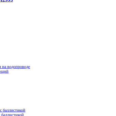
и на водопроводе
анций
с баллистикой