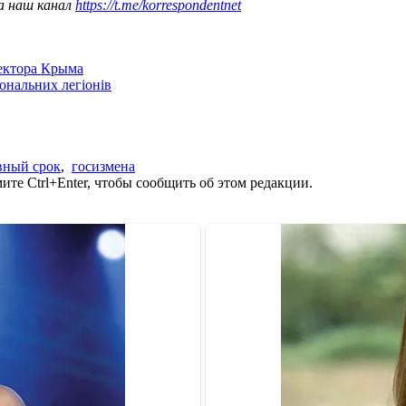
а наш канал
https://t.me/korrespondentnet
сектора Крыма
іональних легіонів
вный срок
,
госизмена
те Ctrl+Enter, чтобы сообщить об этом редакции.