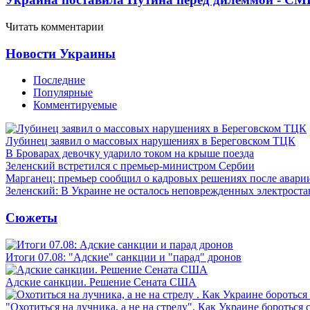
Читать комментарии
Новости Украины
Последние
Популярные
Комментируемые
Лубинец заявил о массовых нарушениях в Береговском ТЦК
В Броварах девочку ударило током на крыше поезда
Зеленский встретился с премьер-министром Сербии
Марганец: премьер сообщил о кадровых решениях после авари
Зеленский: В Украине не осталось неповрежденных электрост
Сюжеты
Итоги 07.08: "Адские" санкции и "парад" дронов
Адские санкции. Решение Сената США
"Охотиться на лучника, а не на стрелу". Как Украине бороться 