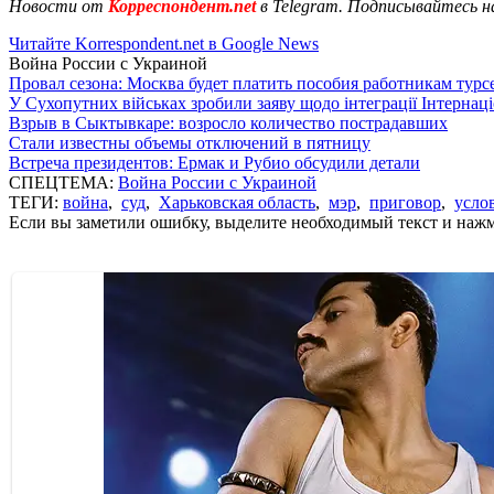
Новости от
Корреспондент.net
в Telegram. Подписывайтесь н
Читайте Korrespondent.net в Google News
Война России с Украиной
Провал сезона: Москва будет платить пособия работникам тур
У Сухопутних військах зробили заяву щодо інтеграції Інтернац
Взрыв в Сыктывкаре: возросло количество пострадавших
Стали известны объемы отключений в пятницу
Встреча президентов: Ермак и Рубио обсудили детали
СПЕЦТЕМА:
Война России с Украиной
ТЕГИ:
война
,
суд
,
Харьковская область
,
мэр
,
приговор
,
усло
Если вы заметили ошибку, выделите необходимый текст и нажми