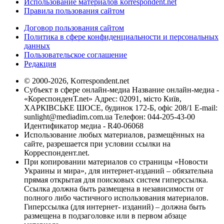
Использование материалов korrespondent.net
Правила пользования сайтом
Договор пользования сайтом
Политика в сфере конфиденциальности и персональных
данных
Пользовательское соглашение
Редакция
© 2000-2026, Korrespondent.net
Субъект в сфере онлайн-медиа Название онлайн-медиа -
«КореспонденТ.net» Адрес: 02091, місто Київ,
ХАРКІВСЬКЕ ШОСЕ, будинок 172-Б, офіс 208/1 E-mail:
sunlight@mediadim.com.ua
Телефон: 044-205-43-00
Идентификатор медиа - R40-06068
Использование любых материалов, размещённых на
сайте, разрешается при условии ссылки на
Корреспондент.net.
При копировании материалов со страницы «Новости
Украины и мира», для интернет-изданий – обязательна
прямая открытая для поисковых систем гиперссылка.
Ссылка должна быть размещена в независимости от
полного либо частичного использования материалов.
Гиперссылка (для интернет- изданий) – должна быть
размещена в подзаголовке или в первом абзаце