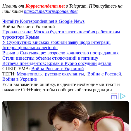
Новини от
Корреспондент.net
в Telegram. Підписуйтесь на
наш канал
https://t.me/korrespondentnet
Читайте Korrespondent.net в Google News
Война России с Украиной
Провал сезона: Москва будет платить пособия работникам
турсектора Крыма
У Сухопутних військах зробили заяву щодо інтеграції
Інтернаціональних легіонів
Взрыв в Сыктывкаре: возросло количество пострадавших
Стали известны объемы отключений в пятницу
Встреча президентов: Ермак и Рубио обсудили детали
СПЕЦТЕМА:
Война России с Украиной
ТЕГИ:
Мелитополь
,
русские оккупанты
,
Война с Россией
,
Война в Украине
Если вы заметили ошибку, выделите необходимый текст и
нажмите Ctrl+Enter, чтобы сообщить об этом редакции.