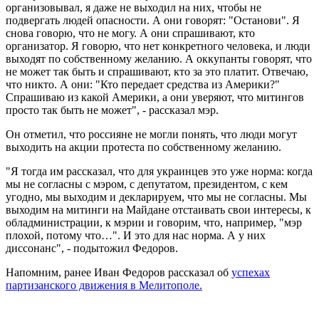
организовывал, я даже не выходил на них, чтобы не
подвергать людей опасности. А они говорят: "Останови". Я
снова говорю, что не могу. А они спрашивают, кто
организатор. Я говорю, что нет конкретного человека, и люди
выходят по собственному желанию. А оккупанты говорят, что
не может так быть и спрашивают, кто за это платит. Отвечаю,
что никто. А они: "Кто передает средства из Америки?"
Спрашиваю из какой Америки, а они уверяют, что митингов
просто так быть не может", - рассказал мэр.
Он отметил, что россияне не могли понять, что люди могут
выходить на акции протеста по собственному желанию.
"Я тогда им рассказал, что для украинцев это уже норма: когда
мы не согласны с мэром, с депутатом, президентом, с кем
угодно, мы выходим и декларируем, что мы не согласны. Мы
выходим на митинги на Майдане отстаивать свои интересы, к
обладминистрации, к мэрии и говорим, что, например, "мэр
плохой, потому что…". И это для нас норма. А у них
диссонанс", - подытожил Федоров.
Напомним, ранее Иван Федоров рассказал об
успехах
партизанского движения в Мелитополе.