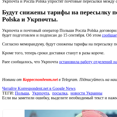
Укрпочта и Poczta Polska упростят почтовые пересылки между 
Будут снижены тарифы на пересылку по
Polska и Укрпочты.
Укрпочта и почтовый оператор Польши Poczta Polska договор
будет подготовлен и подписан до 15 сентября. Об этом
сообщае
Согласно меморандуму, будут снижены тарифы на пересылку по
Кроме того, теперь сроки доставки станут в разы короче.
Раее сообщалось, что Укрпочта
остановила работу отделений 
Новини от
Корреспондент.net
в Telegram. Підписуйтесь на на
Читайте Korrespondent.net в Google News
ТЕГИ:
Польша
,
Укрпочта
,
посылка
,
новости Украины
Если вы заметили ошибку, выделите необходимый текст и нажми