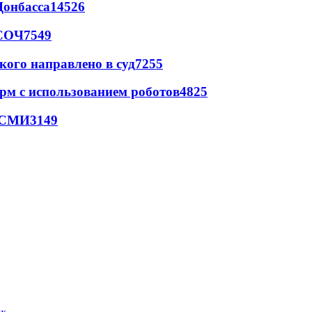
Донбасса
14526
 СОЧ
7549
кого направлено в суд
7255
рм с использованием роботов
4825
- СМИ
3149