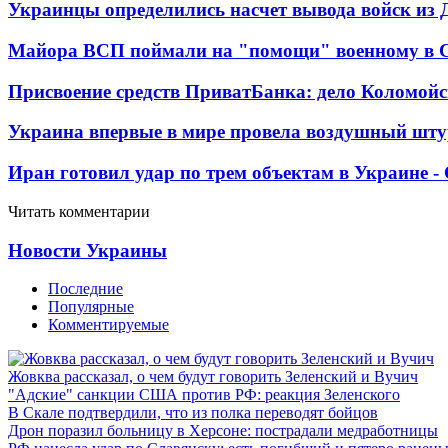
Украинцы определились насчет вывода войск из 
Майора ВСП поймали на "помощи" военному в
Присвоение средств ПриватБанка: дело Коломойс
Украина впервые в мире провела воздушный шту
Иран готовил удар по трем объектам в Украине 
Читать комментарии
Новости Украины
Последние
Популярные
Комментируемые
Жовква рассказал, о чем будут говорить Зеленский и Вучич
"Адские" санкции США против РФ: реакция Зеленского
В Скале подтвердили, что из полка переводят бойцов
Дрон поразил больницу в Херсоне: пострадали медработницы