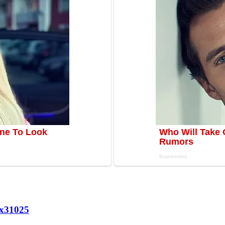
х
31025