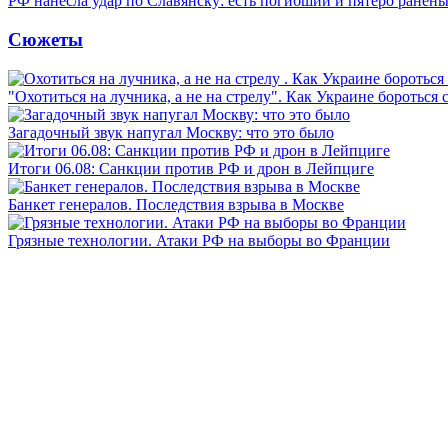
РФ нанесла удар по Славянску: есть погибший и пятеро ранен
Сюжеты
"Охотиться на лучника, а не на стрелу". Как Украине бороться 
Загадочный звук напугал Москву: что это было
Итоги 06.08: Санкции против РФ и дрон в Лейпциге
Банкет генералов. Последствия взрыва в Москве
Грязные технологии. Атаки РФ на выборы во Франции