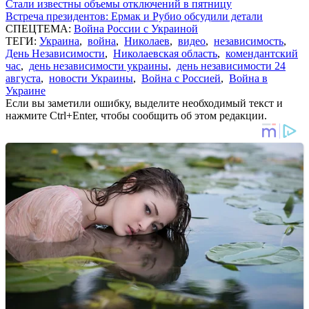
Стали известны объемы отключений в пятницу
Встреча президентов: Ермак и Рубио обсудили детали
СПЕЦТЕМА:
Война России с Украиной
ТЕГИ:
Украина
,
война
,
Николаев
,
видео
,
независимость
,
День Независимости
,
Николаевская область
,
комендантский
час
,
день независимости украины
,
день независимости 24
августа
,
новости Украины
,
Война с Россией
,
Война в
Украине
Если вы заметили ошибку, выделите необходимый текст и
нажмите Ctrl+Enter, чтобы сообщить об этом редакции.