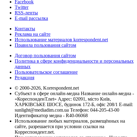
Facebook
Twitter
RSS-ленты
E-mail рассылка
Контакты
Реклама на сайте
Использование материалов korrespondent.net
Правила пользования сайтом
Договор пользования сайтом
Политика в сфере конфиденциальности и персональных
данных
Пользовательское соглашение
Редакция
© 2000-2026, Korrespondent.net
Субъект в сфере онлайн-медиа Название онлайн-медиа -
«КореспонденТ.net» Адрес: 02091, місто Київ,
ХАРКІВСЬКЕ ШОСЕ, будинок 172-Б, офіс 208/1 E-mail:
sunlight@mediadim.com.ua
Телефон: 044-205-43-00
Идентификатор медиа - R40-06068
Использование любых материалов, размещённых на
сайте, разрешается при условии ссылки на
Корреспондент.net.