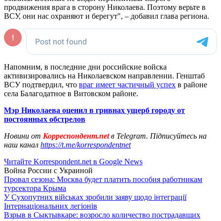
продвижения врага в сторону Николаева. Поэтому верьте в
ВСУ, они нас охраняют и берегут", – добавил глава региона.
Напомним, в последние дни российские войска
активизировались на Николаевском направлении. Генштаб
ВСУ подтвердил, что
враг имеет частичный успех
в районе
села Балагодатное в Витовском районе.
Мэр Николаева оценил в гривнах ущерб городу от
постоянных обстрелов
Новини от
Корреспондент.net
в Telegram. Підписуйтесь на
наш канал
https://t.me/korrespondentnet
Читайте Korrespondent.net в Google News
Война России с Украиной
Провал сезона: Москва будет платить пособия работникам
турсектора Крыма
У Сухопутних військах зробили заяву щодо інтеграції
Інтернаціональних легіонів
Взрыв в Сыктывкаре: возросло количество пострадавших