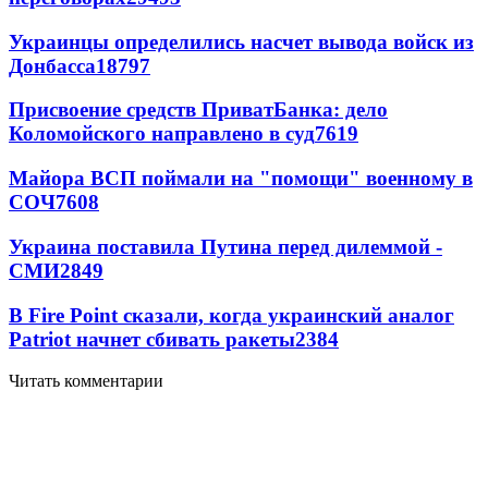
Украинцы определились насчет вывода войск из
Донбасса
18797
Присвоение средств ПриватБанка: дело
Коломойского направлено в суд
7619
Майора ВСП поймали на "помощи" военному в
СОЧ
7608
Украина поставила Путина перед дилеммой -
СМИ
2849
В Fire Point сказали, когда украинский аналог
Patriot начнет сбивать ракеты
2384
Читать комментарии