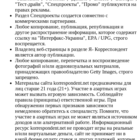
"Тест-драйв", "Спецпроекты", "Промо" публикуются на
правах рекламы.
Раздел Спецпроекты создается совместно с
коммерческими партнерами.
Любое копирование, публикация, републикация и
другое распространение информации, которое содержит
ссылку на "Интерфакс-Украина", EPA / UPG, строго
воспрещается.
Владелец веб-страницы в разделе Я- Корреспондент
является автор публикации.
Любое копирование, перепечатка и воспроизведение
фотографий и/или аудиовизуальных материалов,
принадлежащих правообладателю Getty Images, строго
запрещено.
Материалы сайта korrespondent.net предназначены для
лиц старше 21 года (21+). Участие в азартных играх
может вызвать игровую зависимость. Соблюдайте
правила (принципы) ответственной игры. При
обнаружении первых признаков зависимости
немедленно обратитесь к специалисту. Помните, что
участие в азартных играх не может являться источником
доходов или альтернативой работе. Информационный
ресурс korrespondent.net не проводит игры на реальные
и/или виртуальные деньги, сайт не принимает ни в
какой форме оплату ставок и других платежей, которые