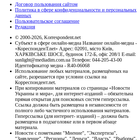
Договор пользования сайтом
Политика в сфере конфиденциальности и персональных
данных
Пользовательское соглашение
Редакция
© 2000-2026, Korrespondent.net
Субъект в сфере онлайн-медиа Название онлайн-медиа -
«КореспонденТ.net» Адрес: 02091, місто Київ,
ХАРКІВСЬКЕ ШОСЕ, будинок 172-Б, офіс 208/1 E-mail:
sunlight@mediadim.com.ua
Телефон: 044-205-43-00
Идентификатор медиа - R40-06068
Использование любых материалов, размещённых на
сайте, разрешается при условии ссылки на
Корреспондент.net.
При копировании материалов со страницы «Новости
Украины и мира», для интернет-изданий – обязательна
прямая открытая для поисковых систем гиперссылка.
Ссылка должна быть размещена в независимости от
полного либо частичного использования материалов.
Гиперссылка (для интернет- изданий) – должна быть
размещена в подзаголовке или в первом абзаце
материала.
Новости с пометками "Мнение", "Экспертиза",
"Заявление", "Регионы", "Деньги", "Власть", "Выборы",