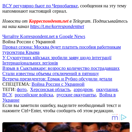
ВСУ регулярно бьют по Чернобаевке
, сообщения на эту тему
напоминают настоящий сериал.
Новости от
Корреспондент.net
в Telegram. Подписывайтесь
на наш канал
https://t.me/korrespondentnet
Читайте Korrespondent.net в Google News
Война России с Украиной
Провал сезона: Москва будет платить пособия работникам
турсектора Крыма
У Сухопутних військах зробили заяву щодо інтеграції
Інтернаціональних легіонів
Взрыв в Сыктывкаре: возросло количество пострадавших
Стали известны объемы отключений в пятницу
Встреча президентов: Ермак и Рубио обсудили детали
СПЕЦТЕМА:
Война России с Украиной
ТЕГИ:
фото
,
Херсонская область
,
аэродром
,
оккупация
,
ВСУ
,
российские войска
,
русские оккупанты
,
Война в
Украине
Если вы заметили ошибку, выделите необходимый текст и
нажмите Ctrl+Enter, чтобы сообщить об этом редакции.