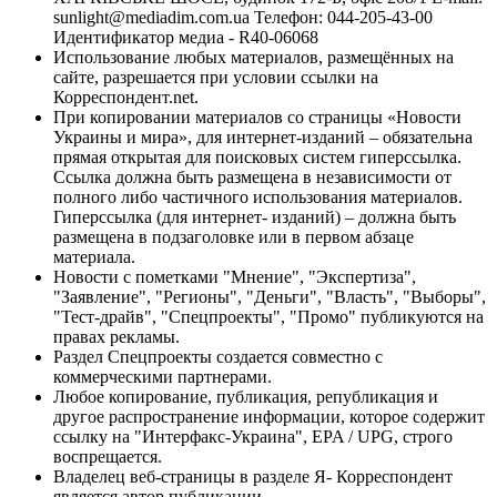
sunlight@mediadim.com.ua
Телефон: 044-205-43-00
Идентификатор медиа - R40-06068
Использование любых материалов, размещённых на
сайте, разрешается при условии ссылки на
Корреспондент.net.
При копировании материалов со страницы «Новости
Украины и мира», для интернет-изданий – обязательна
прямая открытая для поисковых систем гиперссылка.
Ссылка должна быть размещена в независимости от
полного либо частичного использования материалов.
Гиперссылка (для интернет- изданий) – должна быть
размещена в подзаголовке или в первом абзаце
материала.
Новости с пометками "Мнение", "Экспертиза",
"Заявление", "Регионы", "Деньги", "Власть", "Выборы",
"Тест-драйв", "Спецпроекты", "Промо" публикуются на
правах рекламы.
Раздел Спецпроекты создается совместно с
коммерческими партнерами.
Любое копирование, публикация, републикация и
другое распространение информации, которое содержит
ссылку на "Интерфакс-Украина", EPA / UPG, строго
воспрещается.
Владелец веб-страницы в разделе Я- Корреспондент
является автор публикации.