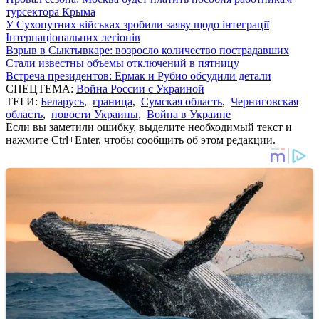
турсектора Крыма
У Сухопутних військах зробили заяву щодо інтеграції
Інтернаціональних легіонів
Взрыв в Сыктывкаре: возросло количество пострадавших
Стали известны объемы отключений в пятницу
Встреча президентов: Ермак и Рубио обсудили детали
СПЕЦТЕМА:
Война России с Украиной
ТЕГИ:
Беларусь
,
граница
,
Сумская область
,
Черниговская
область
,
новости Украины
,
Война в Украине
Если вы заметили ошибку, выделите необходимый текст и
нажмите Ctrl+Enter, чтобы сообщить об этом редакции.