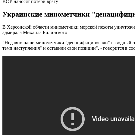
ВСУ наносят потери врагу
Украинские минометчики "денацифицир
В Херсонской области минометчики морской пехоты уничтожи
адмирала Михаила Билинского
"Недавно наши минометчики "денацифицировали" взводный оп
темп наступления" и оставили свои позиции", - говорится в с