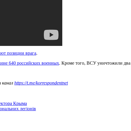
ют позиции врага
.
аине 640 российских военных
. Кроме того, ВСУ уничтожили два 
ш канал
https://t.me/korrespondentnet
сектора Крыма
іональних легіонів