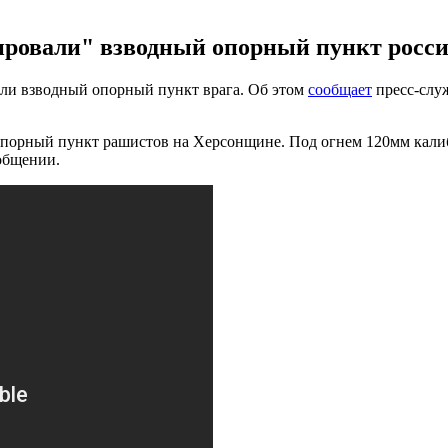
овали" взводный опорный пункт россия
ли взводный опорный пункт врага. Об этом
сообщает
пресс-служ
орный пункт рашистов на Херсонщине. Под огнем 120мм калиб
ообщении.