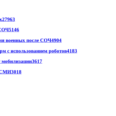
х
27963
 СОЧ
5146
ия военных после СОЧ
4904
рм с использованием роботов
4183
т мобилизации
3617
- СМИ
3018