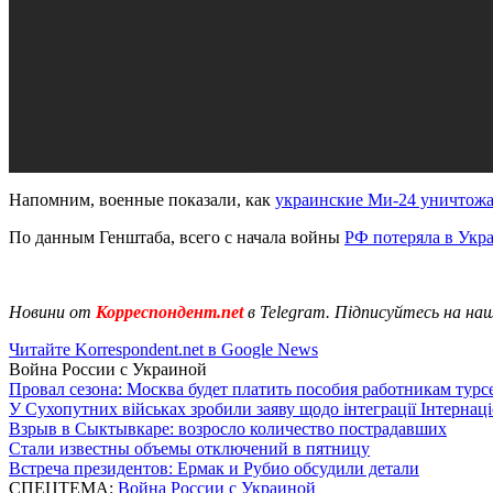
Напомним, военные показали, как
украинские Ми-24 уничтожа
По данным Генштаба, всего с начала войны
РФ потеряла в Укр
Новини от
Корреспондент.net
в Telegram. Підписуйтесь на на
Читайте Korrespondent.net в Google News
Война России с Украиной
Провал сезона: Москва будет платить пособия работникам тур
У Сухопутних військах зробили заяву щодо інтеграції Інтернац
Взрыв в Сыктывкаре: возросло количество пострадавших
Стали известны объемы отключений в пятницу
Встреча президентов: Ермак и Рубио обсудили детали
СПЕЦТЕМА:
Война России с Украиной