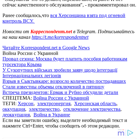
сейчас качественного обслуживания", - прокомментировал он.
Ранее сообщалось,что
вся Херсонщина взята под огневой
контроль ВСУ.
Новости от
Корреспондент.net
в Telegram. Подписывайтесь
на наш канал
https://t.me/korrespondentnet
Читайте Korrespondent.net в Google News
Война России с Украиной
Провал сезона: Москва будет платить пособия работникам
турсектора Крыма
У Сухопутних військах зробили заяву щодо інтеграції
Інтернаціональних легіонів
Взрыв в Сыктывкаре: возросло количество пострадавших
Стали известны объемы отключений в пятницу
Встреча президентов: Ермак и Рубио обсудили детали
СПЕЦТЕМА:
Война России с Украиной
ТЕГИ:
Херсон
,
электроэнергия
,
Херсонская область
,
оккупация
,
электричество
,
отключение электричества
,
деоккупация
,
Война в Украине
Если вы заметили ошибку, выделите необходимый текст и
нажмите Ctrl+Enter, чтобы сообщить об этом редакции.