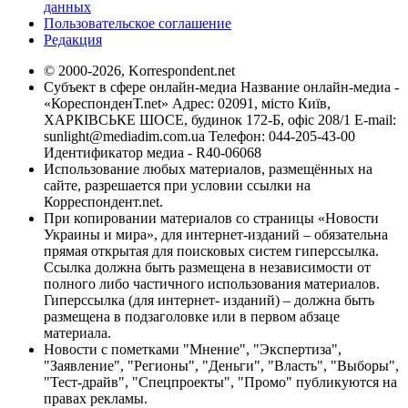
данных
Пользовательское соглашение
Редакция
© 2000-2026, Korrespondent.net
Субъект в сфере онлайн-медиа Название онлайн-медиа -
«КореспонденТ.net» Адрес: 02091, місто Київ,
ХАРКІВСЬКЕ ШОСЕ, будинок 172-Б, офіс 208/1 E-mail:
sunlight@mediadim.com.ua
Телефон: 044-205-43-00
Идентификатор медиа - R40-06068
Использование любых материалов, размещённых на
сайте, разрешается при условии ссылки на
Корреспондент.net.
При копировании материалов со страницы «Новости
Украины и мира», для интернет-изданий – обязательна
прямая открытая для поисковых систем гиперссылка.
Ссылка должна быть размещена в независимости от
полного либо частичного использования материалов.
Гиперссылка (для интернет- изданий) – должна быть
размещена в подзаголовке или в первом абзаце
материала.
Новости с пометками "Мнение", "Экспертиза",
"Заявление", "Регионы", "Деньги", "Власть", "Выборы",
"Тест-драйв", "Спецпроекты", "Промо" публикуются на
правах рекламы.