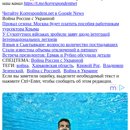
наш канал
https://t.me/korrespondentnet
Читайте Korrespondent.net в Google News
Война России с Украиной
Провал сезона: Москва будет платить пособия работникам
турсектора Крыма
У Сухопутних військах зробили заяву щодо інтеграції
Інтернаціональних легіонів
Взрыв в Сыктывкаре: возросло количество пострадавших
Стали известны объемы отключений в пятницу
Встреча президентов: Ермак и Рубио обсудили детали
СПЕЦТЕМА:
Война России с Украиной
ТЕГИ:
война
,
Харьковская область
,
Кривой Рог
,
Владимир
Зеленский
,
Война с Россией
,
Война в Украине
Если вы заметили ошибку, выделите необходимый текст и
нажмите Ctrl+Enter, чтобы сообщить об этом редакции.