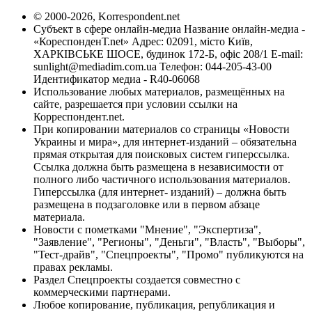
© 2000-2026, Korrespondent.net
Субъект в сфере онлайн-медиа Название онлайн-медиа -
«КореспонденТ.net» Адрес: 02091, місто Київ,
ХАРКІВСЬКЕ ШОСЕ, будинок 172-Б, офіс 208/1 E-mail:
sunlight@mediadim.com.ua
Телефон: 044-205-43-00
Идентификатор медиа - R40-06068
Использование любых материалов, размещённых на
сайте, разрешается при условии ссылки на
Корреспондент.net.
При копировании материалов со страницы «Новости
Украины и мира», для интернет-изданий – обязательна
прямая открытая для поисковых систем гиперссылка.
Ссылка должна быть размещена в независимости от
полного либо частичного использования материалов.
Гиперссылка (для интернет- изданий) – должна быть
размещена в подзаголовке или в первом абзаце
материала.
Новости с пометками "Мнение", "Экспертиза",
"Заявление", "Регионы", "Деньги", "Власть", "Выборы",
"Тест-драйв", "Спецпроекты", "Промо" публикуются на
правах рекламы.
Раздел Спецпроекты создается совместно с
коммерческими партнерами.
Любое копирование, публикация, републикация и