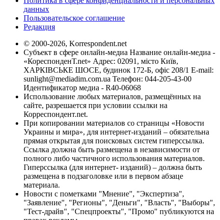
Политика в сфере конфиденциальности и персональных
данных
Пользовательское соглашение
Редакция
© 2000-2026, Korrespondent.net
Субъект в сфере онлайн-медиа Название онлайн-медиа -
«КореспонденТ.net» Адрес: 02091, місто Київ,
ХАРКІВСЬКЕ ШОСЕ, будинок 172-Б, офіс 208/1 E-mail:
sunlight@mediadim.com.ua
Телефон: 044-205-43-00
Идентификатор медиа - R40-06068
Использование любых материалов, размещённых на
сайте, разрешается при условии ссылки на
Корреспондент.net.
При копировании материалов со страницы «Новости
Украины и мира», для интернет-изданий – обязательна
прямая открытая для поисковых систем гиперссылка.
Ссылка должна быть размещена в независимости от
полного либо частичного использования материалов.
Гиперссылка (для интернет- изданий) – должна быть
размещена в подзаголовке или в первом абзаце
материала.
Новости с пометками "Мнение", "Экспертиза",
"Заявление", "Регионы", "Деньги", "Власть", "Выборы",
"Тест-драйв", "Спецпроекты", "Промо" публикуются на