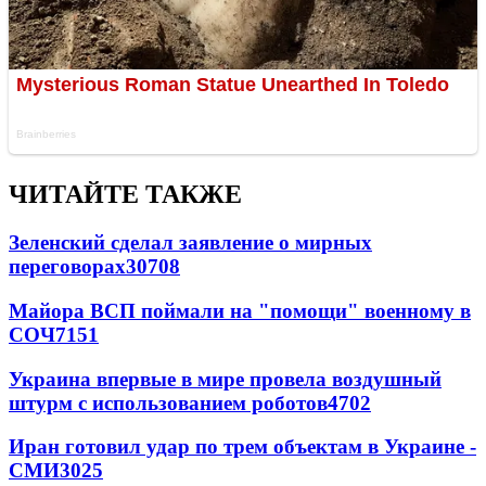
ЧИТАЙТЕ ТАКЖЕ
Зеленский сделал заявление о мирных
переговорах
30708
Майора ВСП поймали на "помощи" военному в
СОЧ
7151
Украина впервые в мире провела воздушный
штурм с использованием роботов
4702
Иран готовил удар по трем объектам в Украине -
СМИ
3025