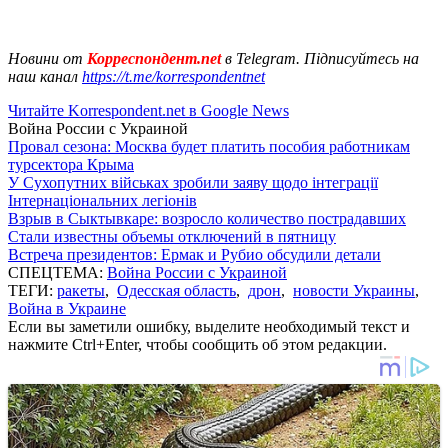
Новини от
Корреспондент.net
в Telegram. Підписуйтесь на
наш канал
https://t.me/korrespondentnet
Читайте Korrespondent.net в Google News
Война России с Украиной
Провал сезона: Москва будет платить пособия работникам
турсектора Крыма
У Сухопутних військах зробили заяву щодо інтеграції
Інтернаціональних легіонів
Взрыв в Сыктывкаре: возросло количество пострадавших
Стали известны объемы отключений в пятницу
Встреча президентов: Ермак и Рубио обсудили детали
СПЕЦТЕМА:
Война России с Украиной
ТЕГИ:
ракеты
,
Одесская область
,
дрон
,
новости Украины
,
Война в Украине
Если вы заметили ошибку, выделите необходимый текст и
нажмите Ctrl+Enter, чтобы сообщить об этом редакции.