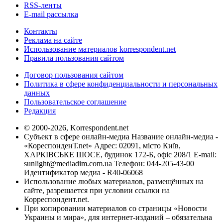
RSS-ленты
E-mail рассылка
Контакты
Реклама на сайте
Использование материалов korrespondent.net
Правила пользования сайтом
Договор пользования сайтом
Политика в сфере конфиденциальности и персональных
данных
Пользовательское соглашение
Редакция
© 2000-2026, Korrespondent.net
Субъект в сфере онлайн-медиа Название онлайн-медиа -
«КореспонденТ.net» Адрес: 02091, місто Київ,
ХАРКІВСЬКЕ ШОСЕ, будинок 172-Б, офіс 208/1 E-mail:
sunlight@mediadim.com.ua
Телефон: 044-205-43-00
Идентификатор медиа - R40-06068
Использование любых материалов, размещённых на
сайте, разрешается при условии ссылки на
Корреспондент.net.
При копировании материалов со страницы «Новости
Украины и мира», для интернет-изданий – обязательна