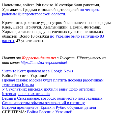
Напомним, войска РФ ночью 10 октября били ракетами,
Ураганами, Градами и тяжелой артиллерией
по четырем
районам Днепропетровской области.
Кроме того, ракетные удары утром были нанесены по городам
Киев, Львов, Прилуки, Хмельницкий, Нежин, Житомир,
Харьков, а также по ряду населенных пунктов нескольких
областей. Всего 10 октября
по Украине было выпущено 83
ракеты
, 43 уничтожены.
Новини от
Корреспондент.net
в Telegram. Підписуйтесь на
наш канал
https://t.me/korrespondentnet
Читайте Korrespondent.net в Google News
Война России с Украиной
Провал сезона: Москва будет платить пособия работникам
турсектора Крыма
У Сухопутних військах зробили заяву щодо інтеграції
Інтернаціональних легіонів
Взрыв в Сыктывкаре: возросло количество пострадавших
Стали известны объемы отключений в пятницу
Встреча президентов: Ермак и Рубио обсудили детали
СПЕЦТЕМА:
Война России с Украиной