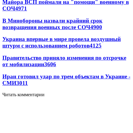
Майора ВСП поймали на "помощи" военному в
СОЧ
4971
В Минобороны назвали крайний срок
возвращения военных после СОЧ
4900
Украина впервые в мире провела воздушный
штурм с использованием роботов
4125
Правительство приняло изменения по отсрочке
от мобилизации
3606
Иран готовил удар по трем объектам в Украине -
СМИ
3011
Читать комментарии