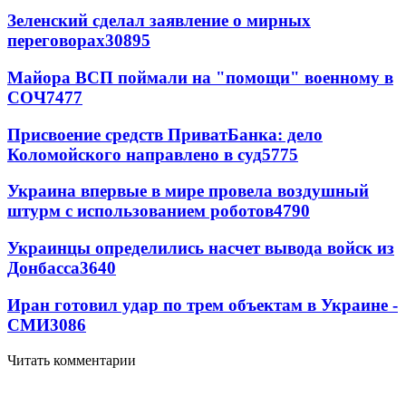
Зеленский сделал заявление о мирных
переговорах
30895
Майора ВСП поймали на "помощи" военному в
СОЧ
7477
Присвоение средств ПриватБанка: дело
Коломойского направлено в суд
5775
Украина впервые в мире провела воздушный
штурм с использованием роботов
4790
Украинцы определились насчет вывода войск из
Донбасса
3640
Иран готовил удар по трем объектам в Украине -
СМИ
3086
Читать комментарии