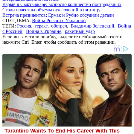
Взрыв в Сыктывкаре: возросло количество пострадавших
Стали известны объемы отключений в пятницу
Встреча президентов: Ермак и Рубио обсудили детали
СПЕЦТЕМА:
Война России с Украиной
ТЕГИ:
Россия
,
теракт
,
обстрел
,
Владимир Зеленский
,
Война
с Россией
,
Война в Украине
,
ракетный удар
Если вы заметили ошибку, выделите необходимый текст и
нажмите Ctrl+Enter, чтобы сообщить об этом редакции.