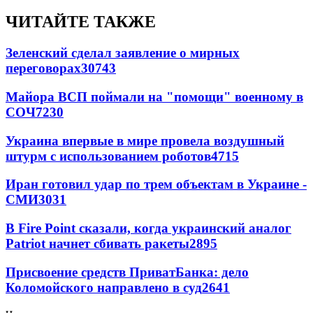
ЧИТАЙТЕ ТАКЖЕ
Зеленский сделал заявление о мирных
переговорах
30743
Майора ВСП поймали на "помощи" военному в
СОЧ
7230
Украина впервые в мире провела воздушный
штурм с использованием роботов
4715
Иран готовил удар по трем объектам в Украине -
СМИ
3031
В Fire Point сказали, когда украинский аналог
Patriot начнет сбивать ракеты
2895
Присвоение средств ПриватБанка: дело
Коломойского направлено в суд
2641