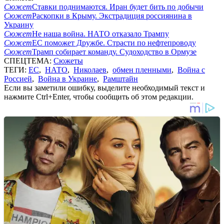
Сюжет
Ставки поднимаются. Иран будет бить по добычи
Сюжет
Раскопки в Крыму. Экстрадиция россиянина в
Украину
Сюжет
Не наша война. НАТО отказало Трампу
Сюжет
ЕС поможет Дружбе. Страсти по нефтепроводу
Сюжет
Трамп собирает команду. Судоходство в Ормузе
СПЕЦТЕМА:
Сюжеты
ТЕГИ:
ЕС
,
НАТО
,
Николаев
,
обмен пленными
,
Война с
Россией
,
Война в Украине
,
Рамштайн
Если вы заметили ошибку, выделите необходимый текст и
нажмите Ctrl+Enter, чтобы сообщить об этом редакции.