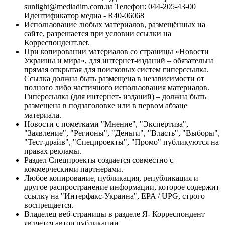
sunlight@mediadim.com.ua
Телефон: 044-205-43-00
Идентификатор медиа - R40-06068
Использование любых материалов, размещённых на
сайте, разрешается при условии ссылки на
Корреспондент.net.
При копировании материалов со страницы «Новости
Украины и мира», для интернет-изданий – обязательна
прямая открытая для поисковых систем гиперссылка.
Ссылка должна быть размещена в независимости от
полного либо частичного использования материалов.
Гиперссылка (для интернет- изданий) – должна быть
размещена в подзаголовке или в первом абзаце
материала.
Новости с пометками "Мнение", "Экспертиза",
"Заявление", "Регионы", "Деньги", "Власть", "Выборы",
"Тест-драйв", "Спецпроекты", "Промо" публикуются на
правах рекламы.
Раздел Спецпроекты создается совместно с
коммерческими партнерами.
Любое копирование, публикация, републикация и
другое распространение информации, которое содержит
ссылку на "Интерфакс-Украина", EPA / UPG, строго
воспрещается.
Владелец веб-страницы в разделе Я- Корреспондент
является автор публикации.