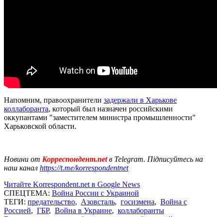
Напомним, правоохранители
задержали в Харькове
коллаборанта
, который был назначен российскими
оккупантами "заместителем министра промышленности"
Харьковской области.
Новини от
Корреспондент.net
в Telegram. Підписуйтесь на
наш канал
https://t.me/korrespondentnet
Читайте Korrespondent.net в Google News
СПЕЦТЕМА:
Война России с Украиной
ТЕГИ:
предательство
,
Азовсталь
,
госизмена
,
Война с
Россией
,
ГБР
,
Война в Украине
,
коллаборанты