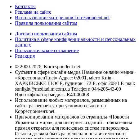
Контакты
Реклама на сайте
Использование материалов korrespondent.net
Правила пользования сайтом
Договор пользования сайтом
Политика в сфере конфиденциальности и персональных
данных
Пользовательское соглашение
Редакция
© 2000-2026, Korrespondent.net
Субъект в сфере онлайн-медиа Название онлайн-медиа -
«КореспонденТ.net» Адрес: 02091, місто Київ,
ХАРКІВСЬКЕ ШОСЕ, будинок 172-Б, офіс 208/1 E-mail:
sunlight@mediadim.com.ua
Телефон: 044-205-43-00
Идентификатор медиа - R40-06068
Использование любых материалов, размещённых на
сайте, разрешается при условии ссылки на
Корреспондент.net.
При копировании материалов со страницы «Новости
Украины и мира», для интернет-изданий – обязательна
прямая открытая для поисковых систем гиперссылка.
Ссылка должна быть размещена в независимости от