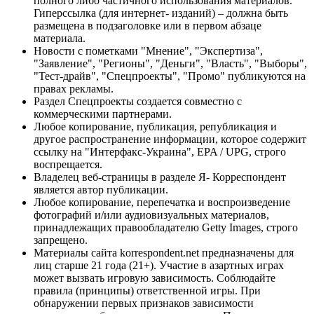
полного либо частичного использования материалов.
Гиперссылка (для интернет- изданий) – должна быть
размещена в подзаголовке или в первом абзаце
материала.
Новости с пометками "Мнение", "Экспертиза",
"Заявление", "Регионы", "Деньги", "Власть", "Выборы",
"Тест-драйв", "Спецпроекты", "Промо" публикуются на
правах рекламы.
Раздел Спецпроекты создается совместно с
коммерческими партнерами.
Любое копирование, публикация, републикация и
другое распространение информации, которое содержит
ссылку на "Интерфакс-Украина", EPA / UPG, строго
воспрещается.
Владелец веб-страницы в разделе Я- Корреспондент
является автор публикации.
Любое копирование, перепечатка и воспроизведение
фотографий и/или аудиовизуальных материалов,
принадлежащих правообладателю Getty Images, строго
запрещено.
Материалы сайта korrespondent.net предназначены для
лиц старше 21 года (21+). Участие в азартных играх
может вызвать игровую зависимость. Соблюдайте
правила (принципы) ответственной игры. При
обнаружении первых признаков зависимости