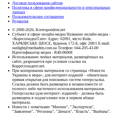
Договор пользования сайтом
Политика в сфере конфиденциальности и персональных
данных
Пользовательское соглашение
Редакция
© 2000-2026, Korrespondent.net
Субъект в сфере онлайн-медиа Название онлайн-медиа -
«КореспонденТ.net» Адрес: 02091, місто Київ,
ХАРКІВСЬКЕ ШОСЕ, будинок 172-Б, офіс 208/1 E-mail:
sunlight@mediadim.com.ua
Телефон: 044-205-43-00
Идентификатор медиа - R40-06068
Использование любых материалов, размещённых на
сайте, разрешается при условии ссылки на
Корреспондент.net.
При копировании материалов со страницы «Новости
Украины и мира», для интернет-изданий – обязательна
прямая открытая для поисковых систем гиперссылка.
Ссылка должна быть размещена в независимости от
полного либо частичного использования материалов.
Гиперссылка (для интернет- изданий) – должна быть
размещена в подзаголовке или в первом абзаце
материала.
Новости с пометками "Мнение", "Экспертиза",
"Заявление", "Регионы", "Деньги", "Власть", "Выборы",