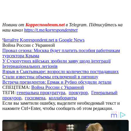
Новини от
Корреспондент.net
в Telegram. Підписуйтесь на
наш канал
https://t.me/korrespondentnet
Читайте Korrespondent.net в Google News
Война России с Украиной
Провал сезона: Москва будет платить пособия работникам
турсектора Крыма
У Сухопутних військах зробили заяву щодо інтеграції
Інтернаціональних легіонів
Взрыв в Сыктывкаре: возросло количество пострадавших
Стали известны объемы отключений в пятницу
Встреча президентов: Ермак и Рубио обсудили детали
СПЕЦТЕМА:
Война России с Украиной
ТЕГИ:
генеральна прокуратура
,
прокурор
,
Генеральный
прокурор
,
госизмена
,
коллаборанты
Если вы заметили ошибку, выделите необходимый текст и
нажмите Ctrl+Enter, чтобы сообщить об этом редакции.