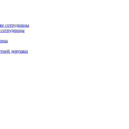
е сотрудницы
роны
етней девушки