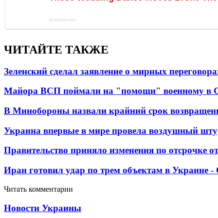
ЧИТАЙТЕ ТАКЖЕ
Зеленский сделал заявление о мирных переговора
Майора ВСП поймали на "помощи" военному в
В Минобороны назвали крайний срок возвращен
Украина впервые в мире провела воздушный шту
Правительство приняло изменения по отсрочке о
Иран готовил удар по трем объектам в Украине 
Читать комментарии
Новости Украины