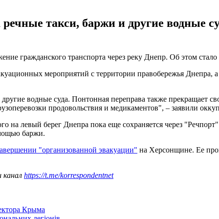
 речные такси, баржи и другие водные с
ие гражданского транспорта через реку Днепр. Об этом стало из
эвакуационных мероприятий с территории правобережья Днепра, 
 другие водные суда. Понтонная переправа также прекращает сво
узоперевозки продовольствия и медикаментов", – заявили окку
о на левый берег Днепра пока еще сохраняется через "Речпорт"
омощью баржи.
завершении "организованной эвакуации"
на Херсонщине. Ее пров
ш канал
https://t.me/korrespondentnet
сектора Крыма
іональних легіонів