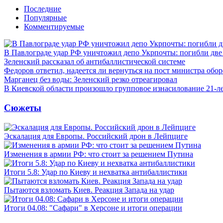
Последние
Популярные
Комментируемые
В Павлограде удар РФ уничтожил депо Укрпочты: погибли дв
Зеленский рассказал об антибаллистической системе
Федоров ответил, надеется ли вернуться на пост министра обо
Марганец без воды: Зеленский резко отреагировал
В Киевской области произошло групповое изнасилование 21-л
Сюжеты
Эскалация для Европы. Российский дрон в Лейпциге
Изменения в армии РФ: что стоит за решением Путина
Итоги 5.8: Удар по Киеву и нехватка антибаллистики
Пытаются взломать Киев. Реакция Запада на удар
Итоги 04.08: "Сафари" в Херсоне и итоги операции