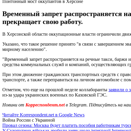
Понтонный мост оккупантов в Херсоне
Временный запрет распространяется на
прекращает свою работу.
В Херсонской области оккупационные власти ограничили движен
Указано, что такое решение принято "в связи с завершением 
мирному населению".
"Временный запрет распространяется на речные такси, баржи и
средства коммунальных служб и компаний, осуществляющих гр
При этом движение гражданских транспортных средств с правог
транспорте, а также переправиться на личном автомобиле с п
Отметим, что еще на прошлой неделе коллаборанты
заявили о 
из-за удара украинских военных по Каховской ГЭС.
Новини от
Корреспондент.net
в Telegram. Підписуйтесь на на
Читайте Korrespondent.net в Google News
Война России с Украиной
Провал сезона: Москва будет платить пособия работникам тур
У Сухопутних військах зробили заяву щодо інтеграції Інтернац