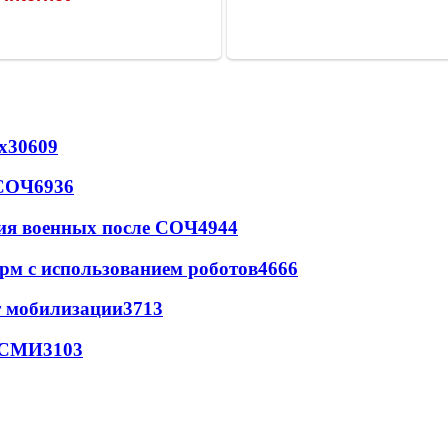
х
30609
 СОЧ
6936
ия военных после СОЧ
4944
рм с использованием роботов
4666
т мобилизации
3713
- СМИ
3103