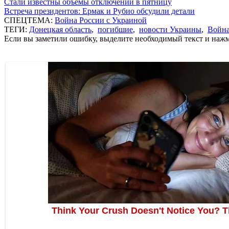
Стали известны объемы отключений в пятницу
Встреча президентов: Ермак и Рубио обсудили детали
СПЕЦТЕМА:
Война России с Украиной
ТЕГИ:
Донецкая область
,
погибшие
,
новости Украины
,
Война
Если вы заметили ошибку, выделите необходимый текст и нажми