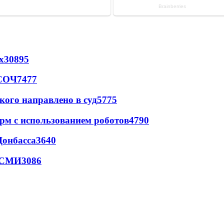
х
30895
 СОЧ
7477
кого направлено в суд
5775
рм с использованием роботов
4790
Донбасса
3640
- СМИ
3086