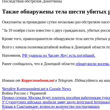
Последствия обстрелов Донетчины
Также обнаружены тела шести убитых ро
Оккупанты за прошедшие сутки несколько раз обстреляли насе
"За 10 ноября стало известно о двух гражданских, убитых росс
Кроме того, правоохранители обнаружили тела шести убитых ро
Всего с начала полномасштабной войны в Донецкой области по
Напомним,
РФ ударила по Часову Яру: есть погибший.
Ранее сообщалось, что в Донецкой области
обнаружили восемь
Новини от
Корреспондент.net
в Telegram. Підписуйтесь на на
Читайте Korrespondent.net в Google News
Война России с Украиной
Провал сезона: Москва будет платить пособия работникам тур
У Сухопутних військах зробили заяву щодо інтеграції Інтернац
Взрыв в Сыктывкаре: возросло количество пострадавших