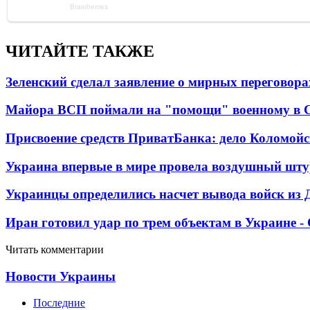
ЧИТАЙТЕ ТАКЖЕ
Зеленский сделал заявление о мирных переговора
Майора ВСП поймали на "помощи" военному в
Присвоение средств ПриватБанка: дело Коломойс
Украина впервые в мире провела воздушный шту
Украинцы определились насчет вывода войск из 
Иран готовил удар по трем объектам в Украине 
Читать комментарии
Новости Украины
Последние