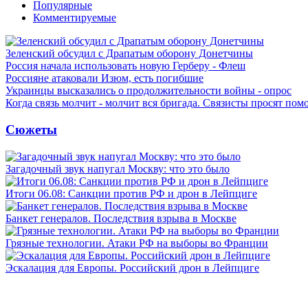
Популярные
Комментируемые
Зеленский обсудил с Драпатым оборону Донетчины
Россия начала использовать новую Герберу - Флеш
Россияне атаковали Изюм, есть погибшие
Украинцы высказались о продолжительности войны - опрос
Когда связь молчит - молчит вся бригада. Связисты просят по
Сюжеты
Загадочный звук напугал Москву: что это было
Итоги 06.08: Санкции против РФ и дрон в Лейпциге
Банкет генералов. Последствия взрыва в Москве
Грязные технологии. Атаки РФ на выборы во Франции
Эскалация для Европы. Российский дрон в Лейпциге