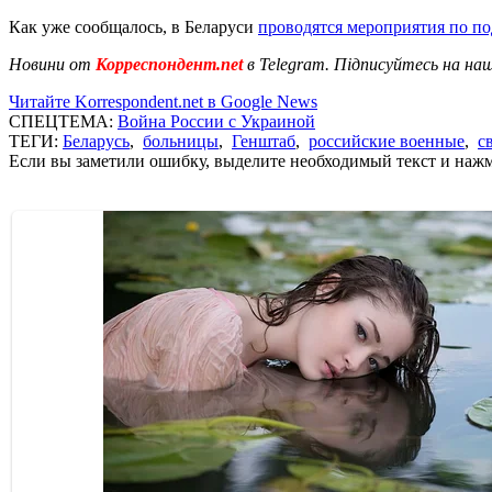
Как уже сообщалось, в Беларуси
проводятся мероприятия по по
Новини от
Корреспондент.net
в Telegram. Підписуйтесь на на
Читайте Korrespondent.net в Google News
СПЕЦТЕМА:
Война России с Украиной
ТЕГИ:
Беларусь
,
больницы
,
Генштаб
,
российские военные
,
с
Если вы заметили ошибку, выделите необходимый текст и нажми