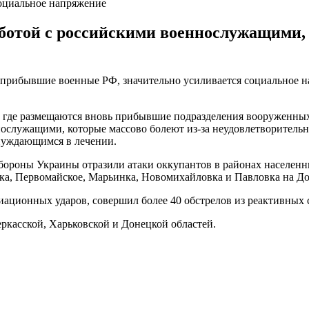
оциальное напряжение
ботой с российскими военнослужащими,
ь прибывшие военные РФ, значительно усиливается социальное 
х, где размещаются вновь прибывшие подразделения вооруженных
служащими, которые массово болеют из-за неудовлетворительн
нуждающимся в лечении.
обороны Украины отразили атаки оккупантов в районах населен
овка, Первомайское, Марьинка, Новомихайловка и Павловка на Д
ационных ударов, совершил более 40 обстрелов из реактивных с
ркасской, Харьковской и Донецкой областей.