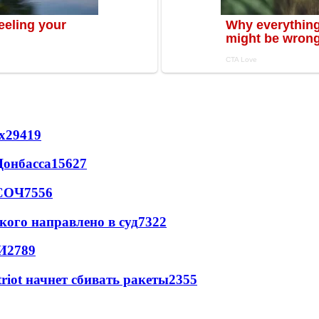
х
29419
Донбасса
15627
 СОЧ
7556
кого направлено в суд
7322
И
2789
triot начнет сбивать ракеты
2355