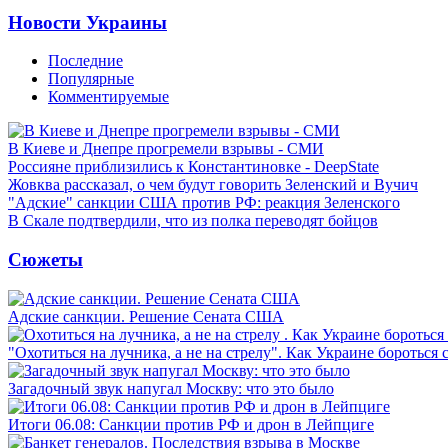
Новости Украины
Последние
Популярные
Комментируемые
В Киеве и Днепре прогремели взрывы - СМИ
Россияне приблизились к Константиновке - DeepState
Жовква рассказал, о чем будут говорить Зеленский и Вучич
"Адские" санкции США против РФ: реакция Зеленского
В Скале подтвердили, что из полка переводят бойцов
Сюжеты
Адские санкции. Решение Сената США
"Охотиться на лучника, а не на стрелу". Как Украине бороться 
Загадочный звук напугал Москву: что это было
Итоги 06.08: Санкции против РФ и дрон в Лейпциге