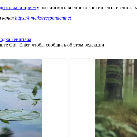
дготовке и приему
российского военного контингента из числа
ш канал
https://t.me/korrespondentnet
водка Генштаба
те Ctrl+Enter, чтобы сообщить об этом редакции.