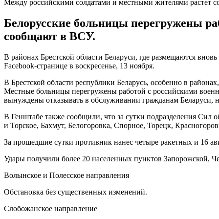
Между российскими солдатами и местными жителями растет с
Белорусские больницы перегружены ра
сообщают в ВСУ.
В районах Брестской области Беларуси, где размещаются внов
Facebook-странице в воскресенье, 13 ноября.
В Брестской области республики Беларусь, особенно в района
Местные больницы перегружены работой с российскими военно
вынуждены отказывать в обслуживании гражданам Беларуси, 
В Генштабе также сообщили, что за сутки подразделения Сил 
и Торское, Бахмут, Белогоровка, Спорное, Торецк, Красногор
За прошедшие сутки противник нанес четыре ракетных и 16 ави
Удары получили более 20 населенных пунктов Запорожской, Че
Волынское и Полесское направления
Обстановка без существенных изменений.
Слобожанское направление