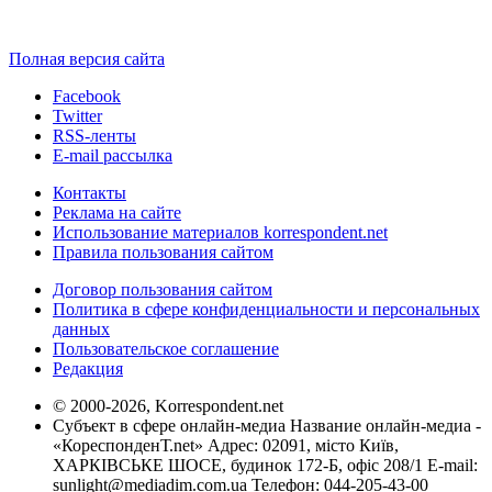
Полная версия сайта
Facebook
Twitter
RSS-ленты
E-mail рассылка
Контакты
Реклама на сайте
Использование материалов korrespondent.net
Правила пользования сайтом
Договор пользования сайтом
Политика в сфере конфиденциальности и персональных
данных
Пользовательское соглашение
Редакция
© 2000-2026, Korrespondent.net
Субъект в сфере онлайн-медиа Название онлайн-медиа -
«КореспонденТ.net» Адрес: 02091, місто Київ,
ХАРКІВСЬКЕ ШОСЕ, будинок 172-Б, офіс 208/1 E-mail:
sunlight@mediadim.com.ua
Телефон: 044-205-43-00