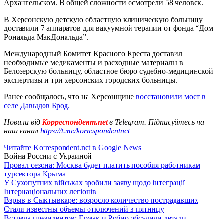
Архангельском. В общей сложности осмотрели 58 человек.
В Херсонскую детскую областную клиническую больницу
доставили 7 аппаратов для вакуумной терапии от фонда “Дом
Рональда МакДональда”.
Международный Комитет Красного Креста доставил
необходимые медикаменты и расходные материалы в
Белозерскую больницу, областное бюро судебно-медицинской
экспертизы и три херсонских городских больницы.
Ранее сообщалось, что на Херсонщине
восстановили мост в
селе Давыдов Брод.
Новини від
Корреспондент.net
в Telegram. Підписуйтесь на
наш канал
https://t.me/korrespondentnet
Читайте Korrespondent.net в Google News
Война России с Украиной
Провал сезона: Москва будет платить пособия работникам
турсектора Крыма
У Сухопутних військах зробили заяву щодо інтеграції
Інтернаціональних легіонів
Взрыв в Сыктывкаре: возросло количество пострадавших
Стали известны объемы отключений в пятницу
Встреча президентов: Ермак и Рубио обсудили детали