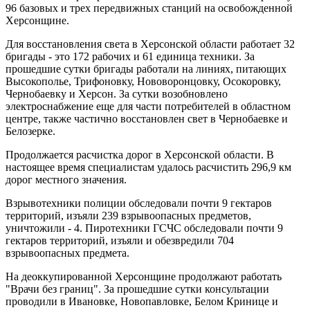
96 базовых и трех передвижных станций на освобожденной
Херсонщине.
Для восстановления света в Херсонской области работает 32
бригады - это 172 рабочих и 61 единица техники. За
прошедшие сутки бригады работали на линиях, питающих
Высокополье, Трифоновку, Нововоронцовку, Осокоровку,
Чернобаевку и Херсон. За сутки возобновлено
электроснабжение еще для части потребителей в областном
центре, также частично восстановлен свет в Чернобаевке и
Белозерке.
Продолжается расчистка дорог в Херсонской области. В
настоящее время специалистам удалось расчистить 296,9 км
дорог местного значения.
Взрывотехники полиции обследовали почти 9 гектаров
территорий, изъяли 239 взрывоопасных предметов,
уничтожили - 4. Пиротехники ГСЧС обследовали почти 9
гектаров территорий, изъяли и обезвредили 704
взрывоопасных предмета.
На деоккупированной Херсонщине продолжают работать
"Врачи без границ". За прошедшие сутки консультации
проводили в Ивановке, Новопавловке, Белом Кринице и