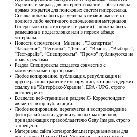
Украины и мира», для интернет-изданий – обязательна
прямая открытая для поисковых систем гиперссылка.
Ссылка должна быть размещена в независимости от
полного либо частичного использования материалов.
Гиперссылка (для интернет- изданий) – должна быть
размещена в подзаголовке или в первом абзаце
материала.
Новости с пометками "Мнение", "Экспертиза",
"Заявление", "Регионы", "Деньги", "Власть", "Выборы",
"Тест-драйв", "Спецпроекты", "Промо" публикуются на
правах рекламы.
Раздел Спецпроекты создается совместно с
коммерческими партнерами.
Любое копирование, публикация, републикация и
другое распространение информации, которое содержит
ссылку на "Интерфакс-Украина", EPA / UPG, строго
воспрещается.
Владелец веб-страницы в разделе Я- Корреспондент
является автор публикации.
Любое копирование, перепечатка и воспроизведение
фотографий и/или аудиовизуальных материалов,
принадлежащих правообладателю Getty Images, строго
запрещено.
Материалы сайта korrespondent.net предназначены для
лиц старше 21 года (21+). Участие в азартных играх