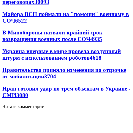
переговорах
30093
Майора ВСП поймали на "помощи" военному в
СОЧ
6522
В Минобороны назвали крайний срок
возвращения военных после СОЧ
4935
Украина впервые в мире провела воздушный
штурм с использованием роботов
4618
Правительство приняло изменения по отсрочке
от мобилизации
3704
Иран готовил удар по трем объектам в Украине -
СМИ
3080
Читать комментарии