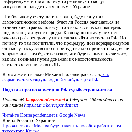
референдуме, но там почему-то решили, что могут
искусствено насадить эту норму в Украине.
"По большому счету, не так важно, будут ли у них
демократические выборы, будет ли Россия распадаться на
этнические страны, потому что это классическая империя,
подавляющая другие народы. К слову, поэтому у них нет
закона о референдуме, у них нельзя выйти из состава РФ. Но
почему-то там посчитали, что процедуру псевдореферендумов
они могут искусственно и принудительно принести на другие
территории. Нам будет неважно, что будет с ними после того,
как мы военным путем докажем их несостоятельность", -
считает советник главы ОП.
В этом же интервью Михаил Подоляк рассказал,
как
формируется международный трибунал для РФ.
Подоляк прогнозирует для РФ судьбу страны-изгоя
Новини від
Корреспондент.net
в Telegram. Підписуйтесь на
наш канал
https://t.me/korrespondentnet
Читайте Korrespondent.net в Google News
Война России с Украиной
Провал сезона: Москва будет платить пособия работникам
турсектора Крыма