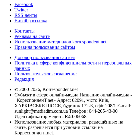
Facebook
Twitter
RSS-ленты
E-mail рассылка
Контакты
Реклама на сайте
Использование материалов korrespondent.net
Правила пользования сайтом
Договор пользования сайтом
Политика в сфере конфиденциальности и персональных
данных
Пользовательское соглашение
Редакция
© 2000-2026, Korrespondent.net
Субъект в сфере онлайн-медиа Название онлайн-медиа -
«КореспонденТ.net» Адрес: 02091, місто Київ,
ХАРКІВСЬКЕ ШОСЕ, будинок 172-Б, офіс 208/1 E-mail:
sunlight@mediadim.com.ua
Телефон: 044-205-43-00
Идентификатор медиа - R40-06068
Использование любых материалов, размещённых на
сайте, разрешается при условии ссылки на
Корреспондент.net.