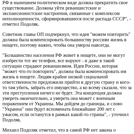
РФ в нынешнем политическом виде должна прекратить свое
существование. Должны уйти реваншистские и
экспансионистские настроения, связанные с комплексом
неполноценности, сформировавшиеся после распада СССР", -
отметил Подоляк.
Советник главы ОП подчеркнул, что идея "можем повторить"
должна была компенсировать большинству россиян жизнь в
нищете, поэтому важно, чтобы она умерла навсегда.
"Большинство населения РФ живет в нищете, они не могут
изобрести тот же телефон, все воруют - и даже в такой
ситуации страдают реваншизмом. Идея России, которая
"может что-то повторить", должна была компенсировать им
жизнь в нищете. Людям крайне низкой социальной
ответственности предложили прийти в другую страну и кого-
то там убить, забрать его имущество, а ко всему сказали, что за
эти преступления ничего не будет. Эта концепция должна
умереть окончательно, а умереть она может с военным
поражением от Украины. Мы дойдем до границы, и слово
"Украина" они будут вспоминать ближайшие 200 лет с
ужасом, если останутся в рамках какой-то страны", - уточнил
Подоляк.
Михаил Подоляк отметил, что в самой РФ нет закона о